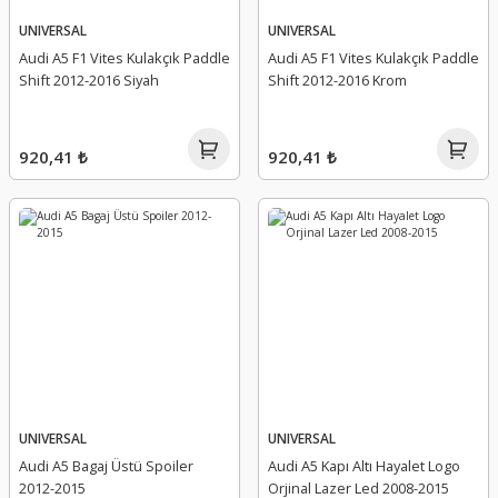
lar
Sis Lambası
Folyo - Karbon Kaplama
Su Isıtıcı - Kettle
UNIVERSAL
UNIVERSAL
Audi A5 F1 Vites Kulakçık Paddle
Audi A5 F1 Vites Kulakçık Paddle
Shift 2012-2016 Siyah
Shift 2012-2016 Krom
nleri
Xenon Far
Telefon Tutucu
aleti
Vantilatör
920,41 ₺
920,41 ₺
Vites Topuzu
releri
UNIVERSAL
UNIVERSAL
Audi A5 Bagaj Üstü Spoiler
Audi A5 Kapı Altı Hayalet Logo
2012-2015
Orjinal Lazer Led 2008-2015