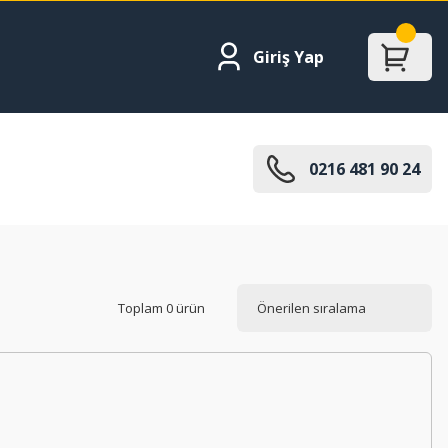
Giriş Yap
0216 481 90 24
Toplam 0 ürün