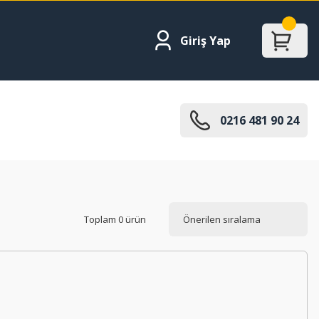
Giriş Yap
0216 481 90 24
Toplam 0 ürün