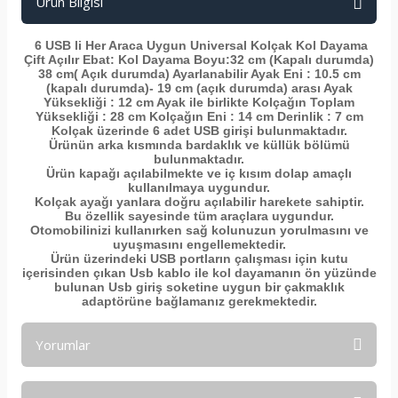
Ürün Bilgisi
6 USB li Her Araca Uygun Universal Kolçak Kol Dayama
Çift Açılır Ebat: Kol Dayama Boyu:32 cm (Kapalı durumda)
38 cm( Açık durumda) Ayarlanabilir Ayak Eni : 10.5 cm
(kapalı durumda)- 19 cm (açık durumda) arası Ayak
Yüksekliği : 12 cm Ayak ile birlikte Kolçağın Toplam
Yüksekliği : 28 cm Kolçağın Eni : 14 cm Derinlik : 7 cm
Kolçak üzerinde 6 adet USB girişi bulunmaktadır.
Ürünün arka kısmında bardaklık ve küllük bölümü
bulunmaktadır.
Ürün kapağı açılabilmekte ve iç kısım dolap amaçlı
kullanılmaya uygundur.
Kolçak ayağı yanlara doğru açılabilir harekete sahiptir.
Bu özellik sayesinde tüm araçlara uygundur.
Otomobilinizi kullanırken sağ kolunuzun yorulmasını ve
uyuşmasını engellemektedir.
Ürün üzerindeki USB portların çalışması için kutu
içerisinden çıkan Usb kablo ile kol dayamanın ön yüzünde
bulunan Usb giriş soketine uygun bir çakmaklık
adaptörüne bağlamanız gerekmektedir.
Yorumlar