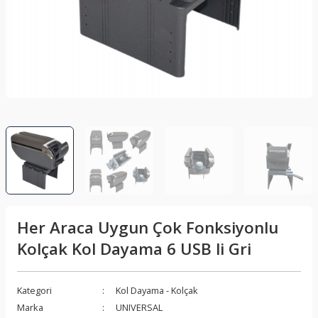
lar
Sis Lambası
Folyo - Karbon Kaplama
Su Isıtıcı - Kettle
nleri
Xenon Far
Telefon Tutucu
aleti
Vantilatör
Vites Topuzu
releri
Her Araca Uygun Çok Fonksiyonlu
Kolçak Kol Dayama 6 USB li Gri
Kategori
Kol Dayama - Kolçak
Marka
UNIVERSAL