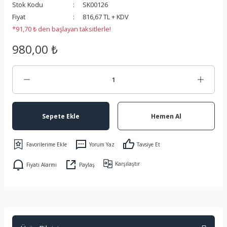
Stok Kodu
SK00126
 Koruma
Fiyat
816,67 TL + KDV
*91,70 ₺ den başlayan taksitlerle!
980,00 ₺
Sepete Ekle
Hemen Al
Yorum Yaz
Tavsiye Et
Karşılaştır
Fiyatı Alarmı
Paylaş