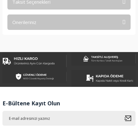
Taksit Seçenekleri
Bu ürüne ilk yorumu siz yapın!
Önerileriniz
Yorum Yaz
Bu ürünün fiyat bilgisi, resim, ürün açıklamalarında ve diğer
konularda yetersiz gördüğünüz noktaları öneri formunu
kullanarak tarafımıza iletebilirsiniz.
Görüş ve önerileriniz için teşekkür ederiz.
Ürün resmi kalitesiz, bozuk veya görüntülenemiyor.
Ürün açıklamasında eksik bilgiler bulunuyor.
Ürün bilgilerinde hatalar bulunuyor.
Ürün fiyatı diğer sitelerden daha pahalı.
E-Bültene Kayıt Olun
Bu ürüne benzer farklı alternatifler olmalı.