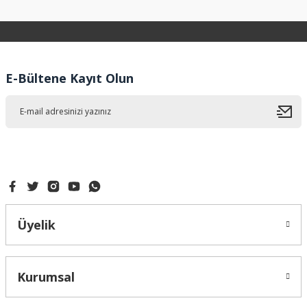
konularda yetersiz gördüğünüz noktaları öneri formunu
kullanarak tarafımıza iletebilirsiniz.
Görüş ve önerileriniz için teşekkür ederiz.
Ürün resmi kalitesiz, bozuk veya görüntülenemiyor.
E-Bültene Kayıt Olun
Ürün açıklamasında eksik bilgiler bulunuyor.
Ürün bilgilerinde hatalar bulunuyor.
Ürün fiyatı diğer sitelerden daha pahalı.
Bu ürüne benzer farklı alternatifler olmalı.
Üyelik
Gönder
Kurumsal