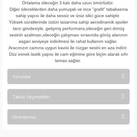
Ortalama sileceğin 3 katı daha uzun ömürlüdür.
Diğer sileceklerden daha yumuşak ve ince ”grafit” tabakasına
sahip yapısı ile daha sessiz ve izsiz silici güce sahiptir.
Yüksek süratlerinde üstün tasarıma sahip aerodinamik spoiler
tarzı gövdesiyle, gelişmiş performans,sileceğin geri dönüş
sesinin azalması,sileceğin çalışması sırasında görüş alanının
asgari seviyeye indirilmesi ile rahat kullanım sağlar.
Aracınızın camına uygun kavisi ile rüzgar sesini en aza indirir.
Düz esnek lastik yapısı ile cam eğimine göre biçim alarak sıfır
temas sağlar.
Yorumlar
Taksit Seçenekleri
Bu ürüne ilk yorumu siz yapın!
Önerileriniz
Yorum Yaz
Bu ürünün fiyat bilgisi, resim, ürün açıklamalarında ve diğer