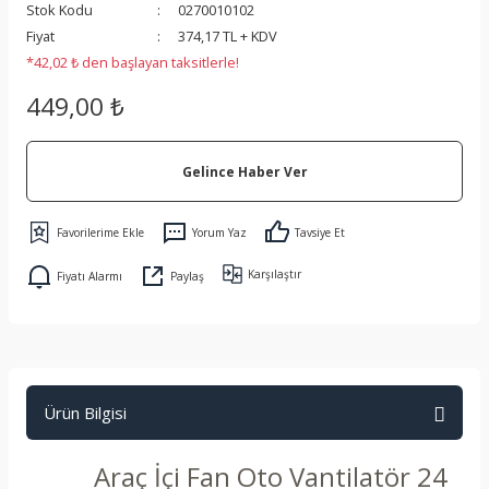
Stok Kodu
0270010102
 Koruma
Fiyat
374,17 TL + KDV
*42,02 ₺ den başlayan taksitlerle!
449,00 ₺
Gelince Haber Ver
Yorum Yaz
Tavsiye Et
Karşılaştır
Fiyatı Alarmı
Paylaş
Ürün Bilgisi
Araç İçi Fan Oto Vantilatör 24