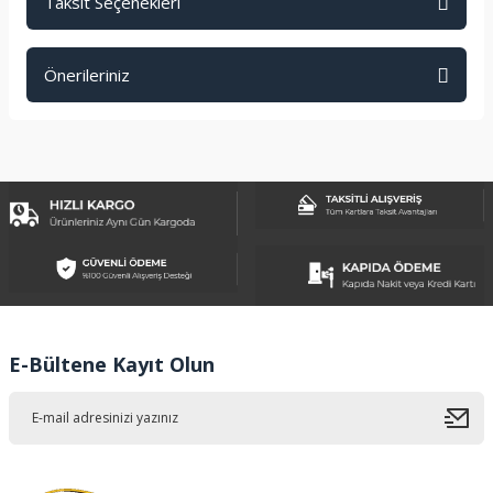
Taksit Seçenekleri
Bu ürüne ilk yorumu siz yapın!
Önerileriniz
Yorum Yaz
Bu ürünün fiyat bilgisi, resim, ürün açıklamalarında ve diğer
konularda yetersiz gördüğünüz noktaları öneri formunu
kullanarak tarafımıza iletebilirsiniz.
Görüş ve önerileriniz için teşekkür ederiz.
Ürün resmi kalitesiz, bozuk veya görüntülenemiyor.
Ürün açıklamasında eksik bilgiler bulunuyor.
Ürün bilgilerinde hatalar bulunuyor.
Ürün fiyatı diğer sitelerden daha pahalı.
E-Bültene Kayıt Olun
Bu ürüne benzer farklı alternatifler olmalı.