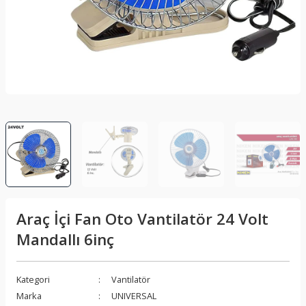
lar
Sis Lambası
Folyo - Karbon Kaplama
Su Isıtıcı - Kettle
nleri
Xenon Far
Telefon Tutucu
aleti
Vantilatör
Vites Topuzu
releri
Araç İçi Fan Oto Vantilatör 24 Volt
Mandallı 6inç
Kategori
Vantilatör
Marka
UNIVERSAL