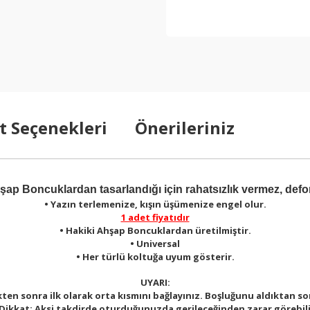
t Seçenekleri
Önerileriniz
şap Boncuklardan tasarlandığı için rahatsızlık vermez, def
• Yazın terlemenize, kışın üşümenize engel olur.
1 adet fiyatıdır
• Hakiki Ahşap Boncuklardan üretilmiştir.
• Universal
• Her türlü koltuğa uyum gösterir.
UYARI:
en sonra ilk olarak orta kısmını bağlayınız. Boşluğunu aldıktan so
 Dikkat: Aksi takdirde oturduğunuzda gerileceğinden zarar görebili