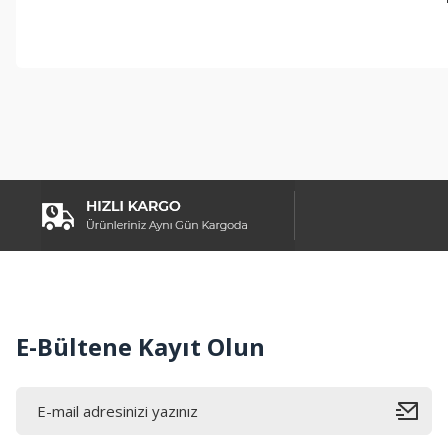
Bu ürünün fiyat bilgisi, resim, ürün açıklamalarında ve diğer konul
Görüş ve önerileriniz için teşekkür ederiz.
Ürün resmi kalitesiz, bozuk veya görüntülenemiyor.
Ürün açıklamasında eksik bilgiler bulunuyor.
Ürün bilgilerinde hatalar bulunuyor.
Ürün fiyatı diğer sitelerden daha pahalı.
Bu ürüne benzer farklı alternatifler olmalı.
E-Bültene Kayıt Olun