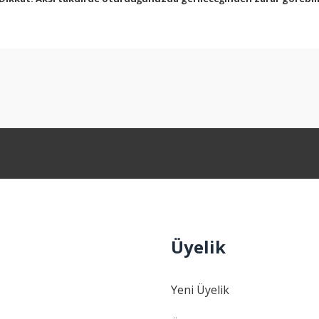
arda yetersiz gördüğünüz noktaları öneri formunu kullanarak tarafımıza ilet
Bu ürüne ilk yorumu siz yapın!
Yorum Yaz
Üyelik
Gönder
Yeni Üyelik