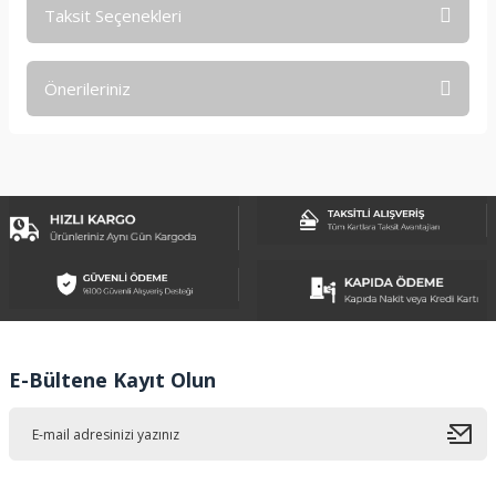
Taksit Seçenekleri
Bu ürüne ilk yorumu siz yapın!
Önerileriniz
Yorum Yaz
Bu ürünün fiyat bilgisi, resim, ürün açıklamalarında ve diğer
konularda yetersiz gördüğünüz noktaları öneri formunu
kullanarak tarafımıza iletebilirsiniz.
Görüş ve önerileriniz için teşekkür ederiz.
Ürün resmi kalitesiz, bozuk veya görüntülenemiyor.
Ürün açıklamasında eksik bilgiler bulunuyor.
Ürün bilgilerinde hatalar bulunuyor.
Ürün fiyatı diğer sitelerden daha pahalı.
E-Bültene Kayıt Olun
Bu ürüne benzer farklı alternatifler olmalı.