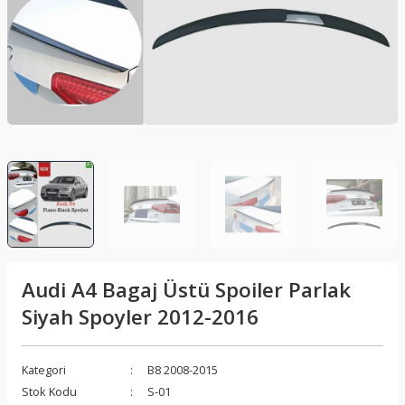
lar
Sis Lambası
Folyo - Karbon Kaplama
Su Isıtıcı - Kettle
nleri
Xenon Far
Telefon Tutucu
aleti
Vantilatör
Vites Topuzu
releri
Audi A4 Bagaj Üstü Spoiler Parlak
Siyah Spoyler 2012-2016
Kategori
B8 2008-2015
Stok Kodu
S-01