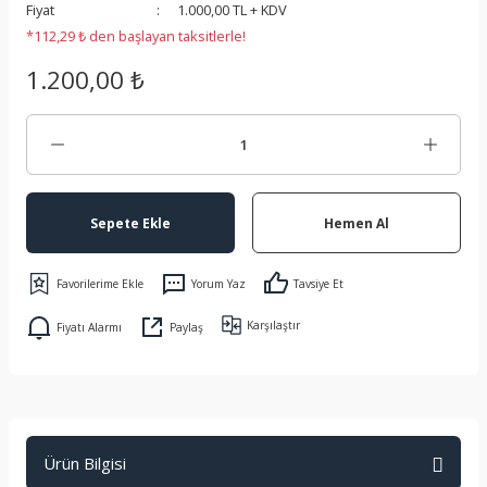
Fiyat
1.000,00 TL + KDV
 Koruma
*112,29 ₺ den başlayan taksitlerle!
1.200,00 ₺
Sepete Ekle
Hemen Al
Yorum Yaz
Tavsiye Et
Karşılaştır
Fiyatı Alarmı
Paylaş
Ürün Bilgisi