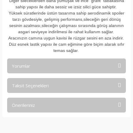
Diğer sileceklerden daha yumuşak ve ince ”grafit” tabakasına
sahip yapısı ile daha sessiz ve izsiz silici güce sahiptir.
Yüksek süratlerinde üstün tasarıma sahip aerodinamik spoiler
tarzı gövdesiyle, gelişmiş performans,sileceğin geri dönüş
sesinin azalması,sileceğin çalışması sırasında görüş alanının
asgari seviyeye indirilmesi ile rahat kullanım sağlar.
Aracınızın camına uygun kavisi ile rüzgar sesini en aza indirir.
Düz esnek lastik yapısı ile cam eğimine göre biçim alarak sıfır
temas sağlar.
Yorumlar
Taksit Seçenekleri
Bu ürüne ilk yorumu siz yapın!
Önerileriniz
Yorum Yaz
Bu ürünün fiyat bilgisi, resim, ürün açıklamalarında ve diğer
konularda yetersiz gördüğünüz noktaları öneri formunu
kullanarak tarafımıza iletebilirsiniz.