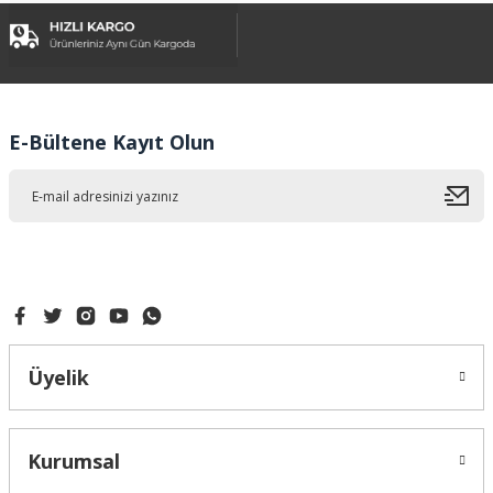
Görüş ve önerileriniz için teşekkür ederiz.
Ürün resmi kalitesiz, bozuk veya görüntülenemiyor.
Ürün açıklamasında eksik bilgiler bulunuyor.
Ürün bilgilerinde hatalar bulunuyor.
E-Bültene Kayıt Olun
Ürün fiyatı diğer sitelerden daha pahalı.
Bu ürüne benzer farklı alternatifler olmalı.
Gönder
Üyelik
Kurumsal