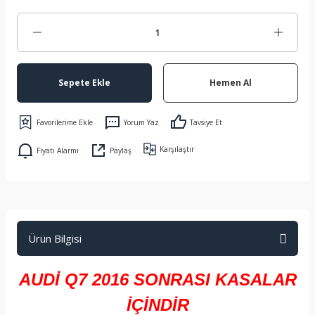
Sepete Ekle
Hemen Al
Yorum Yaz
Tavsiye Et
Karşılaştır
Fiyatı Alarmı
Paylaş
Ürün Bilgisi
AUDİ Q7 2016 SONRASI KASALAR
İÇİNDİR