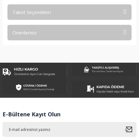
Taksit Seçenekleri
Bu ürüne ilk yorumu siz yapın!
Önerileriniz
Yorum Yaz
Bu ürünün fiyat bilgisi, resim, ürün açıklamalarında ve diğer
konularda yetersiz gördüğünüz noktaları öneri formunu
kullanarak tarafımıza iletebilirsiniz.
Görüş ve önerileriniz için teşekkür ederiz.
Ürün resmi kalitesiz, bozuk veya görüntülenemiyor.
Ürün açıklamasında eksik bilgiler bulunuyor.
Ürün bilgilerinde hatalar bulunuyor.
Ürün fiyatı diğer sitelerden daha pahalı.
E-Bültene Kayıt Olun
Bu ürüne benzer farklı alternatifler olmalı.