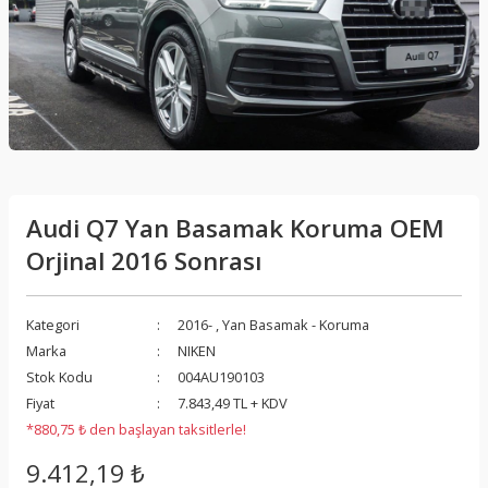
Audi Q7 Yan Basamak Koruma OEM
Orjinal 2016 Sonrası
Kategori
2016-
,
Yan Basamak - Koruma
Marka
NIKEN
Stok Kodu
004AU190103
Fiyat
7.843,49 TL + KDV
*880,75 ₺ den başlayan taksitlerle!
9.412,19 ₺