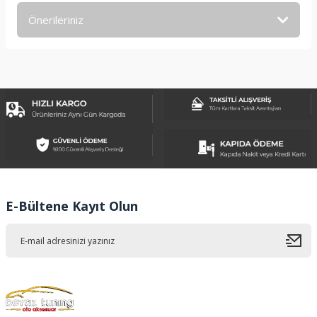
Önerileriniz
Yorum Yaz
Bu ürünün fiyat bilgisi, resim, ürün açıklamalarında ve diğer
konularda yetersiz gördüğünüz noktaları öneri formunu
kullanarak tarafımıza iletebilirsiniz.
Görüş ve önerileriniz için teşekkür ederiz.
Ürün resmi kalitesiz, bozuk veya görüntülenemiyor.
Ürün açıklamasında eksik bilgiler bulunuyor.
Ürün bilgilerinde hatalar bulunuyor.
Ürün fiyatı diğer sitelerden daha pahalı.
E-Bültene Kayıt Olun
Bu ürüne benzer farklı alternatifler olmalı.
Gönder