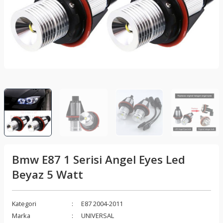
lar
Sis Lambası
Folyo - Karbon Kaplama
Su Isıtıcı - Kettle
nleri
Xenon Far
Telefon Tutucu
aleti
Vantilatör
Vites Topuzu
releri
Bmw E87 1 Serisi Angel Eyes Led
Beyaz 5 Watt
Kategori
E87 2004-2011
Marka
UNIVERSAL