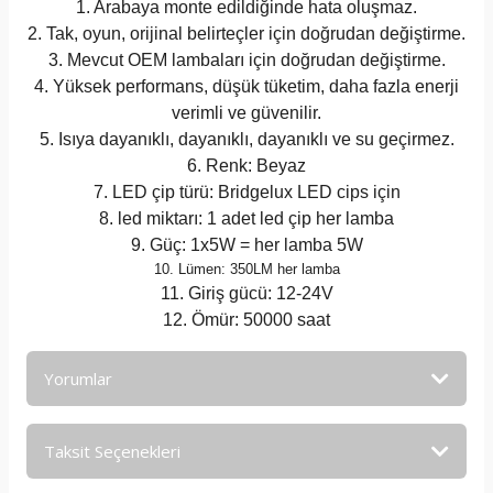
1. Arabaya monte edildiğinde hata oluşmaz.
2. Tak, oyun, orijinal belirteçler için doğrudan değiştirme.
3. Mevcut OEM lambaları için doğrudan değiştirme.
4. Yüksek performans, düşük tüketim, daha fazla enerji
verimli ve güvenilir.
5. Isıya dayanıklı, dayanıklı, dayanıklı ve su geçirmez.
6. Renk: Beyaz
7. LED çip türü: Bridgelux LED cips için
8. led miktarı: 1 adet led çip her lamba
9. Güç: 1x5W = her lamba 5W
10. Lümen: 350LM her lamba
11. Giriş gücü: 12-24V
12. Ömür: 50000 saat
Yorumlar
Taksit Seçenekleri
Bu ürüne ilk yorumu siz yapın!