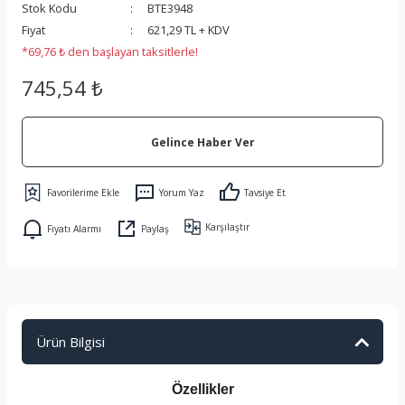
Stok Kodu
BTE3948
 Koruma
Fiyat
621,29 TL + KDV
*69,76 ₺ den başlayan taksitlerle!
745,54 ₺
Gelince Haber Ver
Yorum Yaz
Tavsiye Et
Karşılaştır
Fiyatı Alarmı
Paylaş
Ürün Bilgisi
Özellikler