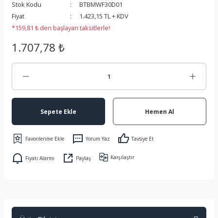
Stok Kodu
BTBMWF30D01
 Koruma
Fiyat
1.423,15 TL + KDV
*159,81 ₺ den başlayan taksitlerle!
1.707,78 ₺
Sepete Ekle
Hemen Al
Yorum Yaz
Tavsiye Et
Karşılaştır
Fiyatı Alarmı
Paylaş