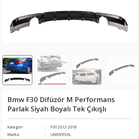
lar
Sis Lambası
Folyo - Karbon Kaplama
Su Isıtıcı - Kettle
nleri
Xenon Far
Telefon Tutucu
aleti
Vantilatör
Vites Topuzu
releri
Bmw F30 Difüzör M Performans
Parlak Siyah Boyalı Tek Çıkışlı
Kategori
F30 2012-2018
Marka
UNIVERSAL