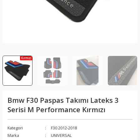
lar
Sis Lambası
Folyo - Karbon Kaplama
Su Isıtıcı - Kettle
nleri
Xenon Far
Telefon Tutucu
aleti
Vantilatör
Vites Topuzu
releri
Bmw F30 Paspas Takımı Lateks 3
Serisi M Performance Kırmızı
Kategori
F30 2012-2018
Marka
UNIVERSAL