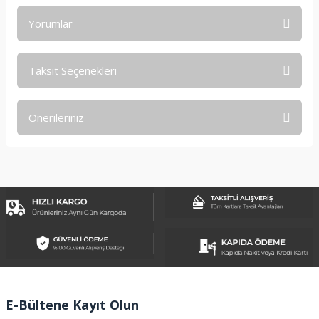
Yorumlar
Taksit Seçenekleri
Bu ürüne ilk yorumu siz yapın!
Önerileriniz
Yorum Yaz
Bu ürünün fiyat bilgisi, resim, ürün açıklamalarında ve diğer
konularda yetersiz gördüğünüz noktaları öneri formunu
kullanarak tarafımıza iletebilirsiniz.
Görüş ve önerileriniz için teşekkür ederiz.
Ürün resmi kalitesiz, bozuk veya görüntülenemiyor.
Ürün açıklamasında eksik bilgiler bulunuyor.
Ürün bilgilerinde hatalar bulunuyor.
Ürün fiyatı diğer sitelerden daha pahalı.
E-Bültene Kayıt Olun
Bu ürüne benzer farklı alternatifler olmalı.