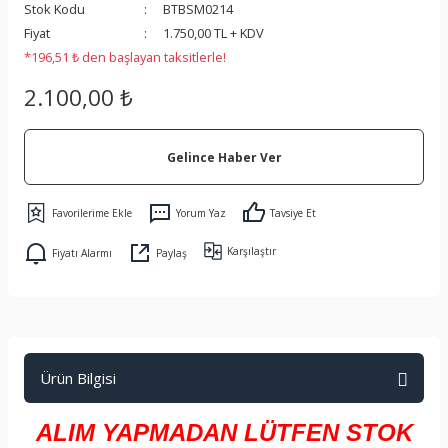
Stok Kodu
BTBSM0214
 Koruma
Fiyat
1.750,00 TL + KDV
*196,51 ₺ den başlayan taksitlerle!
2.100,00 ₺
Gelince Haber Ver
Yorum Yaz
Tavsiye Et
Karşılaştır
Fiyatı Alarmı
Paylaş
Ürün Bilgisi
ALIM YAPMADAN LÜTFEN STOK