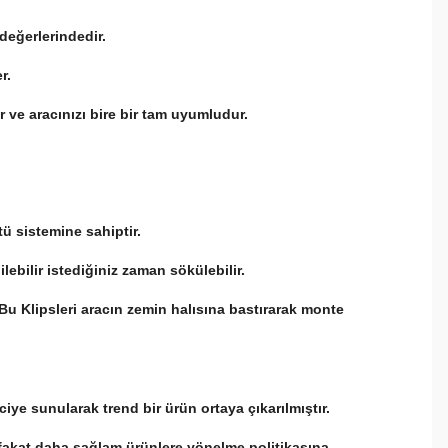
 değerlerindedir.
er.
ır ve aracınızı bire bir tam uyumludur.
tü sistemine sahiptir.
lebilir istediğiniz zaman sökülebilir.
. Bu Klipsleri aracın zemin halısına bastırarak monte
ciye sunularak trend bir ürün ortaya çıkarılmıştır.
if fakat daha sağlam ürünlere yönelme politikasına