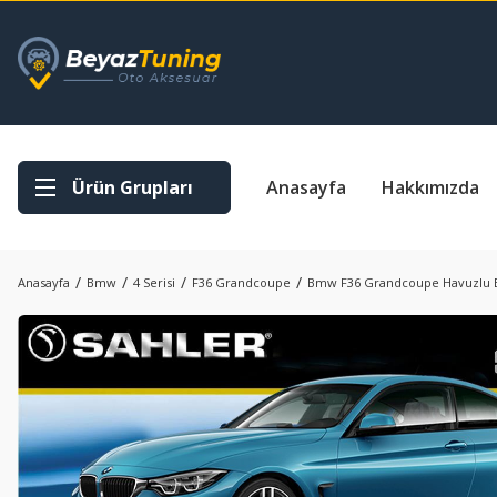
Ürün Grupları
Anasayfa
Hakkımızda
Anasayfa
Bmw
4 Serisi
F36 Grandcoupe
Bmw F36 Grandcoupe Havuzlu Be