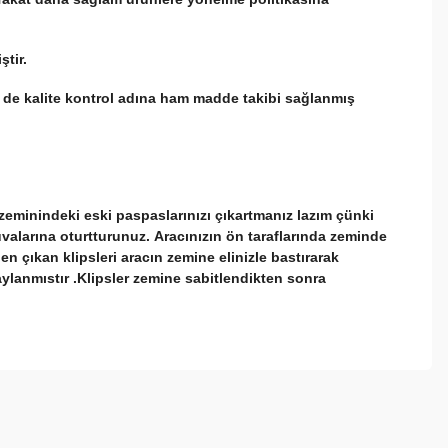
iştir.
hem de kalite kontrol adına ham madde takibi sağlanmış
zeminindeki eski paspaslarınızı çıkartmanız lazım çünki
uvalarına oturtturunuz. Aracınızın ön taraflarında zeminde
en çıkan klipsleri aracın zemine elinizle bastırarak
ylanmıstır .Klipsler zemine sabitlendikten sonra
ebilirsiniz.