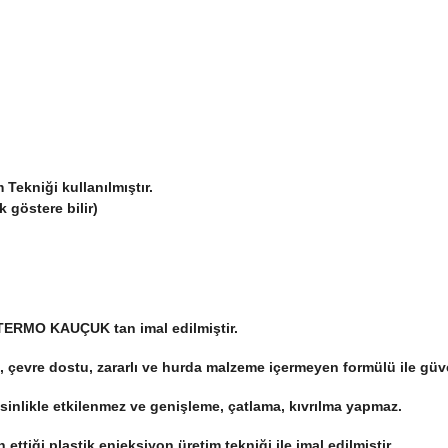
Tekniği kullanılmıştır.
k göstere bilir)
il TERMO KAUÇUK tan imal edilmiştir.
 çevre dostu, zararlı ve hurda malzeme içermeyen formülü ile güve
esinlikle etkilenmez ve genişleme, çatlama, kıvrılma yapmaz.
 ettiği plastik enjeksiyon üretim tekniği ile imal edilmiştir.