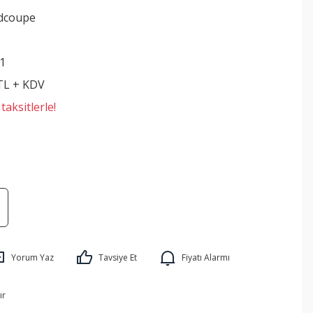
dcoupe
1
 TL + KDV
aksitlerle!
Yorum Yaz
Tavsiye Et
Fiyatı Alarmı
ır