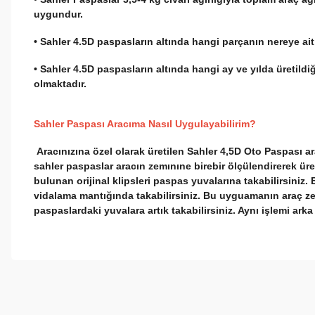
uygundur.
• Sahler 4.5D paspasların altında hangi parçanın nereye ai
• Sahler 4.5D paspasların altında hangi ay ve yılda üretild
olmaktadır.
Sahler Paspası Aracıma Nasıl Uygulayabilirim?
Aracınızına özel olarak üretilen Sahler 4,5D Oto Paspası a
sahler paspaslar aracın zemınıne birebir ölçülendirerek ür
bulunan orijinal klipsleri paspas yuvalarına takabilirsiniz.
vidalama mantığında takabilirsiniz. Bu uyguamanın araç ze
paspaslardaki yuvalara artık takabilirsiniz. Aynı işlemi ark
Bu ürünün fiyat bilgisi, resim, ürün açıklamalarında ve diğer konul
Görüş ve önerileriniz için teşekkür ederiz.
Ürün resmi kalitesiz, bozuk veya görüntülenemiyor.