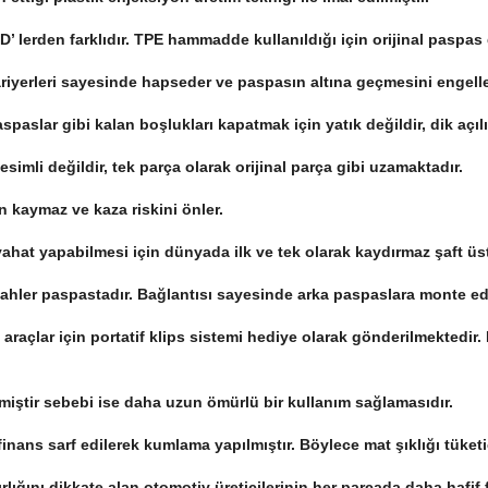
’ lerden farklıdır. TPE hammadde kullanıldığı için orijinal paspas
bariyerleri sayesinde hapseder ve paspasın altına geçmesini engell
spaslar gibi kalan boşlukları kapatmak için yatık değildir, dik açıl
simli değildir, tek parça olarak orijinal parça gibi uzamaktadır.
an kaymaz ve kaza riskini önler.
yahat yapabilmesi için dünyada ilk ve tek olarak kaydırmaz şaft üs
Sahler paspastadır. Bağlantısı sayesinde arka paspaslara monte edi
an araçlar için portatif klips sistemi hediye olarak gönderilmektedir
lmiştir sebebi ise daha uzun ömürlü bir kullanım sağlamasıdır.
nans sarf edilerek kumlama yapılmıştır. Böylece mat şıklığı tüketi
ğırlığını dikkate alan otomotiv üreticilerinin her parçada daha haf