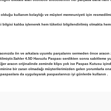
t olduğu kullanım kolaylığı ve müşteri memnuniyeti için resmedilm
iği bilgisi kalıba işlenerek hem tüketici bilgilendirilmiş olmakta 
racınızda ön ve arkalara uyumlu parçalarını sermeden önce aracın 
etilmiştir.Sahler 4.5D Havuzlu Paspası serdikten sonra sabitleme y
 Eğer aracın orijinalinde zeminde klips yok ise Paspas Kutusu içind
minine bir zararı olmadağı müşterilerimizden gelen yorumlarla ona
a paspaslara da uygulayarak paspaslarınızı iyi günlerde kullanın .
arda yetersiz gördüğünüz noktaları öneri formunu kullanarak tarafımıza ilet
Bu ürüne ilk yorumu siz yapın!
Yorum Yaz