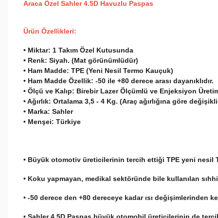
A
raca Özel Sahler 4.5D Havuzlu Paspas
Ürün Özellikleri:
• Miktar:
1 Takım Özel Kutusunda
• Renk:
Siyah. (Mat görünümlüdür)
• Ham Madde:
TPE (Yeni Nesil Termo Kauçuk)
• Ham Madde Özellik:
-50 ile +80 derece arası dayanıklıdır.
• Ölçü ve Kalıp:
Birebir Lazer Ölçümlü ve Enjeksiyon Üretim 
• Ağırlık:
Ortalama 3,5 - 4 Kg. (Araç ağırlığına göre değişikli
• Marka:
Sahler
• Menşei:
Türkiye
• Büyük otomotiv üreticilerinin tercih ettiği TPE yeni nes
• Koku yapmayan, medikal sektöründe bile kullanılan sıhhi,
• -50 derece den +80 dereceye kadar ısı değişimlerinden k
• Sahler 4,5D Paspas büyük otomobil üreticilerinin de tercih