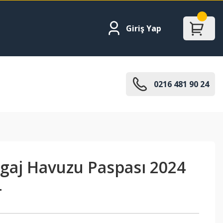
Giriş Yap
0216 481 90 24
agaj Havuzu Paspası 2024
4