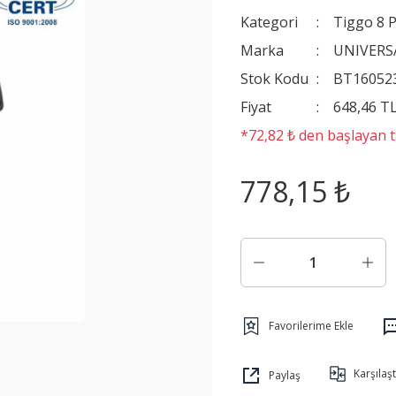
Kategori
Tiggo 8 
Marka
UNIVERS
Stok Kodu
BT16052
Fiyat
648,46 T
*72,82 ₺ den başlayan ta
778,15 ₺
Karşılaşt
Paylaş