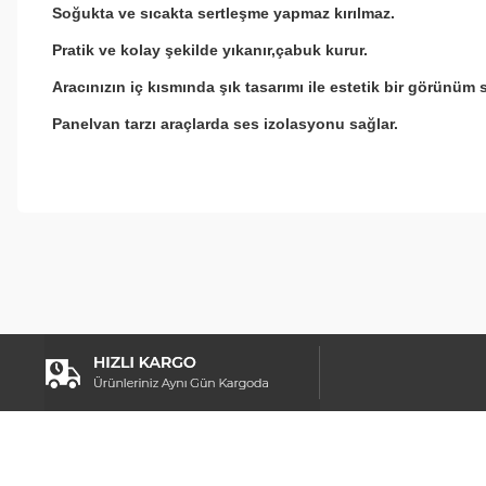
Soğukta ve sıcakta sertleşme yapmaz kırılmaz.
Pratik ve kolay şekilde yıkanır,çabuk kurur.
Aracınızın iç kısmında şık tasarımı ile estetik bir görünüm s
Panelvan tarzı araçlarda ses izolasyonu sağlar.
Bu ürünün fiyat bilgisi, resim, ürün açıklamalarında ve diğer konul
Görüş ve önerileriniz için teşekkür ederiz.
Ürün resmi kalitesiz, bozuk veya görüntülenemiyor.
Ürün açıklamasında eksik bilgiler bulunuyor.
Ürün bilgilerinde hatalar bulunuyor.
Ürün fiyatı diğer sitelerden daha pahalı.
Bu ürüne benzer farklı alternatifler olmalı.