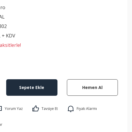
Pro
AL
302
L + KDV
ksitlerle!
Sepete Ekle
Hemen Al
Yorum Yaz
Tavsiye Et
Fiyatı Alarmı
ır