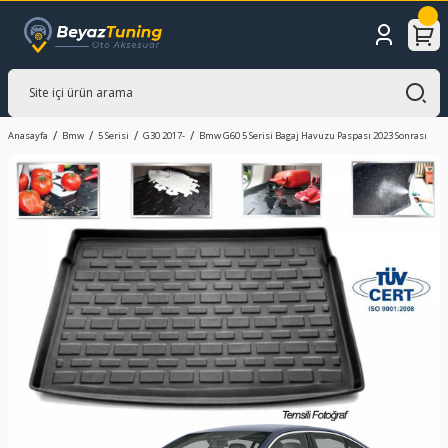
Anasayfa
Bmw
5 Serisi
G30 2017-
Bmw G60 5 Serisi Bagaj Havuzu Paspası 2023 Sonrası