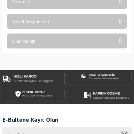
Yorumlar
Taksit Seçenekleri
Bu ürüne ilk yorumu siz yapın!
Önerileriniz
Yorum Yaz
Bu ürünün fiyat bilgisi, resim, ürün açıklamalarında ve diğer
konularda yetersiz gördüğünüz noktaları öneri formunu
kullanarak tarafımıza iletebilirsiniz.
Görüş ve önerileriniz için teşekkür ederiz.
Ürün resmi kalitesiz, bozuk veya görüntülenemiyor.
Ürün açıklamasında eksik bilgiler bulunuyor.
Ürün bilgilerinde hatalar bulunuyor.
Ürün fiyatı diğer sitelerden daha pahalı.
E-Bültene Kayıt Olun
Bu ürüne benzer farklı alternatifler olmalı.