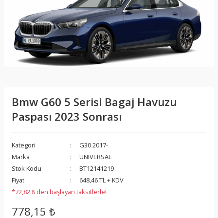
Bmw G60 5 Serisi Bagaj Havuzu
Paspası 2023 Sonrası
Kategori
G30 2017-
Marka
UNIVERSAL
Stok Kodu
BT12141219
Fiyat
648,46 TL + KDV
*72,82 ₺ den başlayan taksitlerle!
778,15 ₺