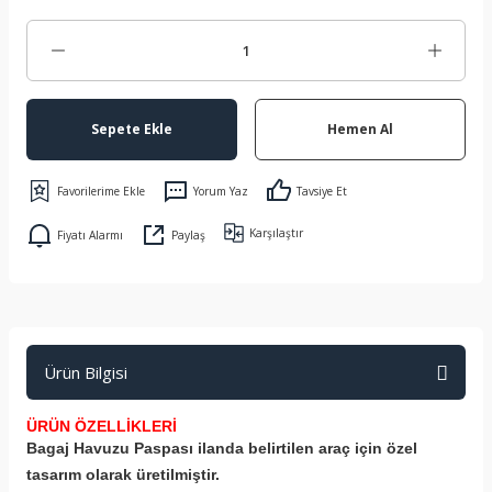
Sepete Ekle
Hemen Al
Yorum Yaz
Tavsiye Et
Karşılaştır
Fiyatı Alarmı
Paylaş
Ürün Bilgisi
ÜRÜN ÖZELLİKLERİ
Bagaj Havuzu Paspası ilanda belirtilen araç için özel
tasarım olarak üretilmiştir.