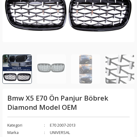
lar
Sis Lambası
Folyo - Karbon Kaplama
Su Isıtıcı - Kettle
nleri
Xenon Far
Telefon Tutucu
aleti
Vantilatör
Vites Topuzu
releri
Bmw X5 E70 Ön Panjur Böbrek
Diamond Model OEM
Kategori
E70 2007-2013
Marka
UNIVERSAL