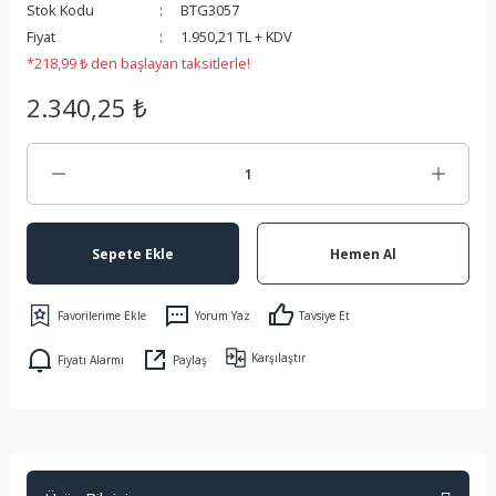
Stok Kodu
BTG3057
 Koruma
Fiyat
1.950,21 TL + KDV
*218,99 ₺ den başlayan taksitlerle!
2.340,25 ₺
Sepete Ekle
Hemen Al
Yorum Yaz
Tavsiye Et
Karşılaştır
Fiyatı Alarmı
Paylaş