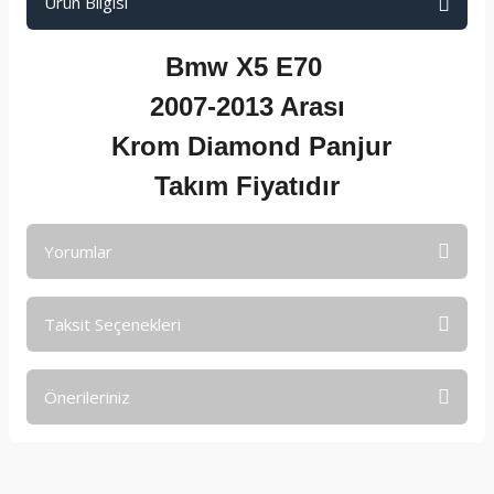
Ürün Bilgisi
Bmw X5 E70
2007-2013 Arası
Krom Diamond Panjur
Takım Fiyatıdır
Yorumlar
Taksit Seçenekleri
Bu ürüne ilk yorumu siz yapın!
Önerileriniz
Yorum Yaz
Bu ürünün fiyat bilgisi, resim, ürün açıklamalarında ve diğer
konularda yetersiz gördüğünüz noktaları öneri formunu