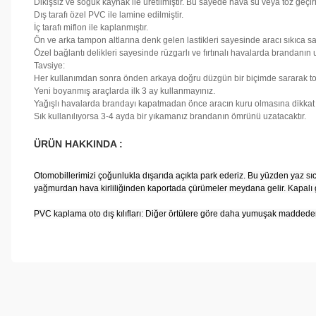
Dikişsiz ve soğuk kaynak ile üretilmiştir. Bu sayede hava su veya toz geç
Dış tarafı özel PVC ile lamine edilmiştir.
İç tarafı miflon ile kaplanmıştır.
Ön ve arka tampon altlarına denk gelen lastikleri sayesinde aracı sıkıca sa
Özel bağlantı delikleri sayesinde rüzgarlı ve fırtınalı havalarda brandanın
Tavsiye:
Her kullanımdan sonra önden arkaya doğru düzgün bir biçimde sararak to
Yeni boyanmış araçlarda ilk 3 ay kullanmayınız.
Yağışlı havalarda brandayı kapatmadan önce aracın kuru olmasına dikkat 
Sık kullanılıyorsa 3-4 ayda bir yıkamanız brandanın ömrünü uzatacaktır.
ÜRÜN HAKKINDA :
Otomobillerimizi çoğunlukla dışarıda açıkta park ederiz. Bu yüzden yaz sı
yağmurdan hava kirliliğinden kaportada çürümeler meydana gelir. Kapalı gar
PVC kaplama oto dış kılıfları: Diğer örtülere göre daha yumuşak maddeden y
Bu ürünün fiyat bilgisi, resim, ürün açıklamalarında ve diğer konul
Görüş ve önerileriniz için teşekkür ederiz.
Ürün resmi kalitesiz, bozuk veya görüntülenemiyor.