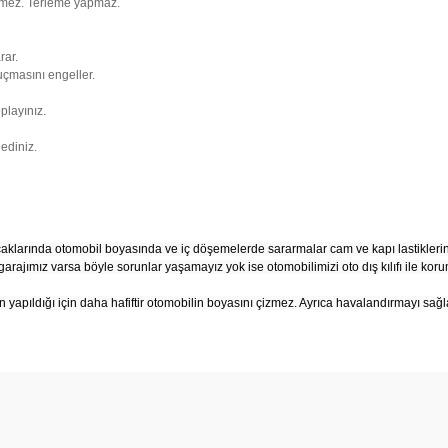
irmez. Terleme yapmaz.
rar.
 uçmasını engeller.
playınız.
ediniz.
caklarında otomobil boyasında ve iç döşemelerde sararmalar cam ve kapı lastiklerin
ajımız varsa böyle sorunlar yaşamayız yok ise otomobilimizi oto dış kılıfı ile koru
apıldığı için daha hafiftir otomobilin boyasını çizmez. Ayrıca havalandırmayı sağla
arda yetersiz gördüğünüz noktaları öneri formunu kullanarak tarafımıza ilet
Bu ürüne ilk yorumu siz yapın!
Yorum Yaz