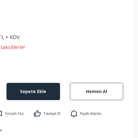
 TL + KDV
aksitlerle!
Sepete Ekle
Hemen Al
Yorum Yaz
Tavsiye Et
Fiyatı Alarmı
ır