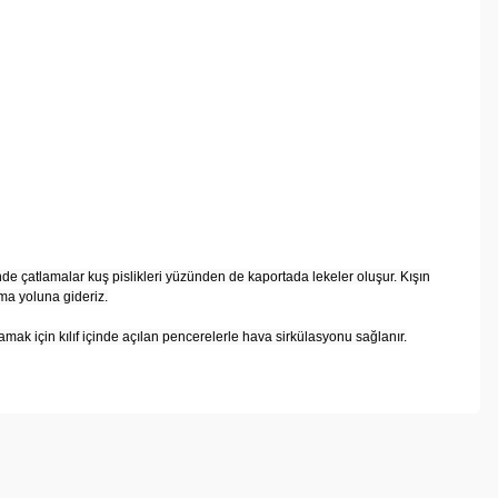
de çatlamalar kuş pislikleri yüzünden de kaportada lekeler oluşur. Kışın
ma yoluna gideriz.
mak için kılıf içinde açılan pencerelerle hava sirkülasyonu sağlanır.
ebilirsiniz.