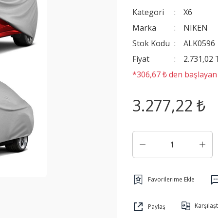
Kategori
X6
Marka
NIKEN
Stok Kodu
ALK0596
Fiyat
2.731,02
*306,67 ₺ den başlayan t
3.277,22 ₺
Karşılaşt
Paylaş