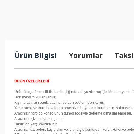
Ürün Bilgisi
Yorumlar
Taksi
ÜRÜN ÖZELLİKLERİ
Ürün fotografı temsilidir. İlan başlığında adı yazılı araç için birebir uyumlu
Dört mevsim kullanılabilir.
Kışın aracınızı soğuk, yağmur ve don etkilerinden korur.
Yazın sıcak ve kuru havalarda aracınızın boyasının kurumasını solmasını e
Aracınızın torpido konsolunun güneş etkisiyle deforme olmasını engeller.
Aracınızın çizilmesini engeller.
Hırsızlığa karşı caydırıcıdır.
Aracınızı toz, polen, kuş pisliği vb. gibi dış etkenlerden korur. Hava ve pole