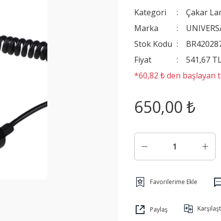
Kategori
Çakar La
Marka
UNIVERS
Stok Kodu
BR42028
Fiyat
541,67 T
*60,82 ₺ den başlayan ta
650,00 ₺
Karşılaşt
Paylaş