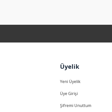
Bu ürüne ilk yorumu siz yapın!
Yorum Yaz
Üyelik
Gönder
Yeni Üyelik
Üye Girişi
Şifremi Unuttum