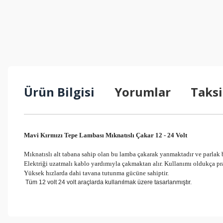
Ürün Bilgisi
Yorumlar
Taksi
Mavi Kırmızı Tepe Lambası Mıknatıslı Çakar 12 - 24 Volt
Mıknatıslı alt tabana sahip olan bu lamba çakarak yanmaktadır ve parlak b
Elektriği uzatmalı kablo yardımıyla çakmaktan alır. Kullanımı oldukça pra
Yüksek hızlarda dahi tavana tutunma gücüne sahiptir.
Tüm 12 volt 24 volt araçlarda kullanılmak üzere tasarlanmıştır.
Bu ürünün fiyat bilgisi, resim, ürün açıklamalarında ve diğer konul
Görüş ve önerileriniz için teşekkür ederiz.