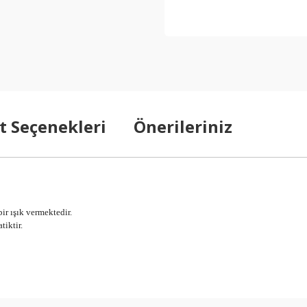
t Seçenekleri
Önerileriniz
ir ışık vermektedir.
tiktir.
arda yetersiz gördüğünüz noktaları öneri formunu kullanarak tarafımıza ilet