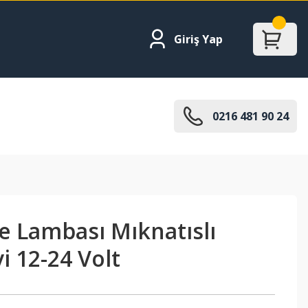
Giriş Yap
0216 481 90 24
e Lambası Mıknatıslı
i 12-24 Volt