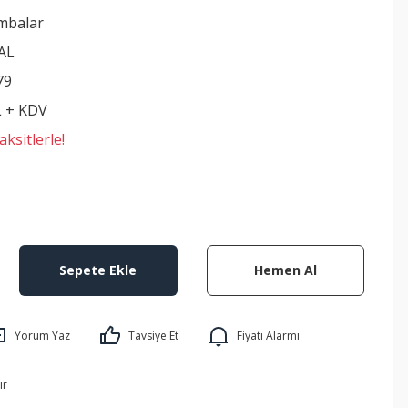
mbalar
AL
79
L + KDV
ksitlerle!
Sepete Ekle
Hemen Al
Yorum Yaz
Tavsiye Et
Fiyatı Alarmı
ır