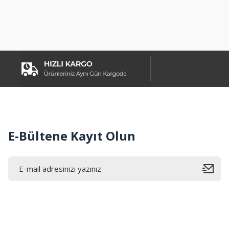
Ürün resmi kalitesiz, bozuk veya görüntülenemiyor.
Ürün açıklamasında eksik bilgiler bulunuyor.
Ürün bilgilerinde hatalar bulunuyor.
Ürün fiyatı diğer sitelerden daha pahalı.
Bu ürüne benzer farklı alternatifler olmalı.
E-Bültene Kayıt Olun