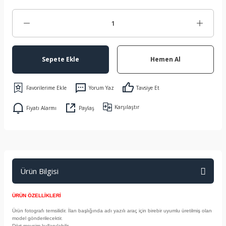
Sepete Ekle
Hemen Al
Yorum Yaz
Tavsiye Et
Karşılaştır
Fiyatı Alarmı
Paylaş
Ürün Bilgisi
ÜRÜN ÖZELLİKLERİ
Ürün fotografı temsilidir. İlan başlığında adı yazılı araç için birebir uyumlu üretilmiş olan
model gönderilecektir.
Dört mevsim kullanılabilir.