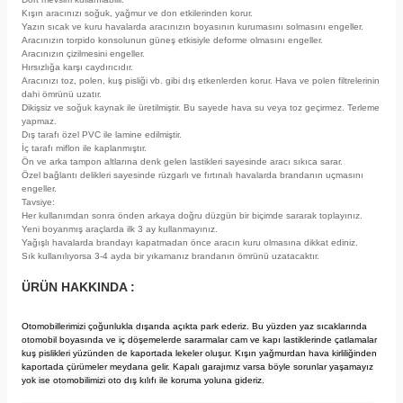
Kışın aracınızı soğuk, yağmur ve don etkilerinden korur.
Yazın sıcak ve kuru havalarda aracınızın boyasının kurumasını solmasını engeller.
Aracınızın torpido konsolunun güneş etkisiyle deforme olmasını engeller.
Aracınızın çizilmesini engeller.
Hırsızlığa karşı caydırıcıdır.
Aracınızı toz, polen, kuş pisliği vb. gibi dış etkenlerden korur. Hava ve polen filtrelerinin
dahi ömrünü uzatır.
Dikişsiz ve soğuk kaynak ile üretilmiştir. Bu sayede hava su veya toz geçirmez. Terleme
yapmaz.
Dış tarafı özel PVC ile lamine edilmiştir.
İç tarafı miflon ile kaplanmıştır.
Ön ve arka tampon altlarına denk gelen lastikleri sayesinde aracı sıkıca sarar.
Özel bağlantı delikleri sayesinde rüzgarlı ve fırtınalı havalarda brandanın uçmasını
engeller.
Tavsiye:
Her kullanımdan sonra önden arkaya doğru düzgün bir biçimde sararak toplayınız.
Yeni boyanmış araçlarda ilk 3 ay kullanmayınız.
Yağışlı havalarda brandayı kapatmadan önce aracın kuru olmasına dikkat ediniz.
Sık kullanılıyorsa 3-4 ayda bir yıkamanız brandanın ömrünü uzatacaktır.
ÜRÜN HAKKINDA :
Otomobillerimizi çoğunlukla dışarıda açıkta park ederiz. Bu yüzden yaz sıcaklarında
otomobil boyasında ve iç döşemelerde sararmalar cam ve kapı lastiklerinde çatlamalar
kuş pislikleri yüzünden de kaportada lekeler oluşur. Kışın yağmurdan hava kirliliğinden
kaportada çürümeler meydana gelir. Kapalı garajımız varsa böyle sorunlar yaşamayız
yok ise otomobilimizi oto dış kılıfı ile koruma yoluna gideriz.