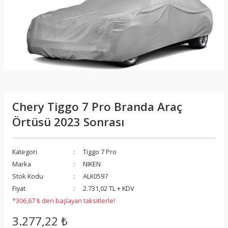
Chery Tiggo 7 Pro Branda Araç
Örtüsü 2023 Sonrası
Kategori
Tiggo 7 Pro
Marka
NIKEN
Stok Kodu
ALK0597
Fiyat
2.731,02 TL + KDV
*306,67 ₺ den başlayan taksitlerle!
3.277,22 ₺