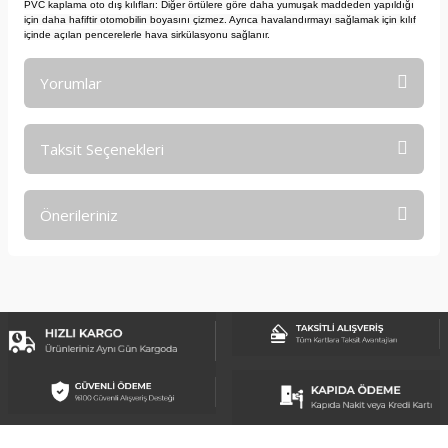
PVC kaplama oto dış kılıfları: Diğer örtülere göre daha yumuşak maddeden yapıldığı
için daha hafiftir otomobilin boyasını çizmez. Ayrıca havalandırmayı sağlamak için kılıf
içinde açılan pencerelerle hava sirkülasyonu sağlanır.
Yorumlar
Taksit Seçenekleri
Bu ürüne ilk yorumu siz yapın!
Önerileriniz
Yorum Yaz
Bu ürünün fiyat bilgisi, resim, ürün açıklamalarında ve diğer
konularda yetersiz gördüğünüz noktaları öneri formunu
kullanarak tarafımıza iletebilirsiniz.
Görüş ve önerileriniz için teşekkür ederiz.
Ürün resmi kalitesiz, bozuk veya görüntülenemiyor.
Ürün açıklamasında eksik bilgiler bulunuyor.
Ürün bilgilerinde hatalar bulunuyor.