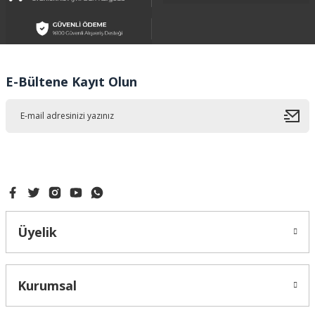
Ürün resmi kalitesiz, bozuk veya görüntülenemiyor.
Ürün açıklamasında eksik bilgiler bulunuyor.
Ürün bilgilerinde hatalar bulunuyor.
Ürün fiyatı diğer sitelerden daha pahalı.
E-Bültene Kayıt Olun
Bu ürüne benzer farklı alternatifler olmalı.
Gönder
Üyelik
Kurumsal