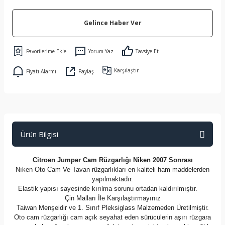
Gelince Haber Ver
Yorum Yaz
Tavsiye Et
Karşılaştır
Fiyatı Alarmı
Paylaş
Ürün Bilgisi
Citroen Jumper Cam Rüzgarlığı Niken 2007 Sonrası
Nıken Oto Cam Ve Tavan rüzgarlıkları en kaliteli ham maddelerden
yapılmaktadır.
Elastik yapısı sayesinde kırılma sorunu ortadan kaldırılmıştır.
Çin Malları İle Karşılaştırmayınız
Taiwan Menşeidir ve 1. Sınıf Pleksiglass Malzemeden Üretilmiştir.
Oto cam rüzgarlığı cam açık seyahat eden sürücülerin aşırı rüzgara