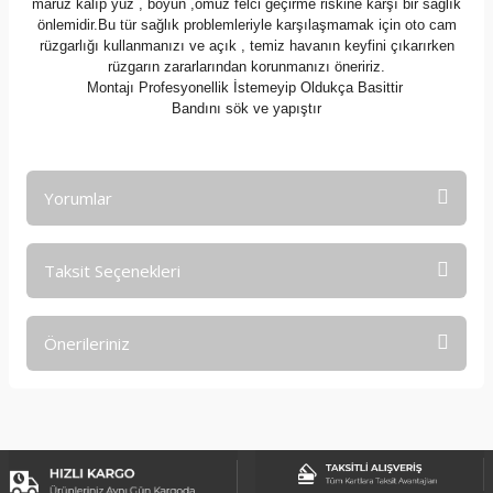
maruz kalıp yüz , boyun ,omuz felci geçirme riskine karşı bir sağlık
önlemidir.Bu tür sağlık problemleriyle karşılaşmamak için oto cam
rüzgarlığı kullanmanızı ve açık , temiz havanın keyfini çıkarırken
rüzgarın zararlarından korunmanızı öneririz.
Montajı Profesyonellik İstemeyip Oldukça Basittir
Bandını sök ve yapıştır
Yorumlar
Taksit Seçenekleri
Bu ürüne ilk yorumu siz yapın!
Önerileriniz
Yorum Yaz
Bu ürünün fiyat bilgisi, resim, ürün açıklamalarında ve diğer
konularda yetersiz gördüğünüz noktaları öneri formunu
kullanarak tarafımıza iletebilirsiniz.
Görüş ve önerileriniz için teşekkür ederiz.