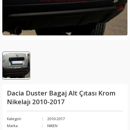
lar
Sis Lambası
Folyo - Karbon Kaplama
Su Isıtıcı - Kettle
nleri
Xenon Far
Telefon Tutucu
aleti
Vantilatör
Vites Topuzu
releri
Dacia Duster Bagaj Alt Çıtası Krom
Nikelajı 2010-2017
Kategori
2010-2017
Marka
NIKEN