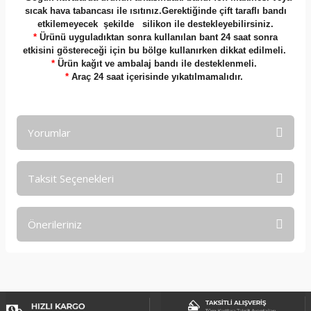
sıcak hava tabancası ile ısıtınız.Gerektiğinde çift taraflı bandı
etkilemeyecek şekilde silikon ile destekleyebilirsiniz.
*
Ürünü uyguladıktan sonra kullanılan bant 24 saat sonra
etkisini göstereceği için bu bölge kullanırken dikkat edilmeli.
*
Ürün kağıt ve ambalaj bandı ile desteklenmeli.
*
Araç 24 saat içerisinde yıkatılmamalıdır.
Yorumlar
Taksit Seçenekleri
Bu ürüne ilk yorumu siz yapın!
Önerileriniz
Yorum Yaz
Bu ürünün fiyat bilgisi, resim, ürün açıklamalarında ve diğer
konularda yetersiz gördüğünüz noktaları öneri formunu
kullanarak tarafımıza iletebilirsiniz.
Görüş ve önerileriniz için teşekkür ederiz.