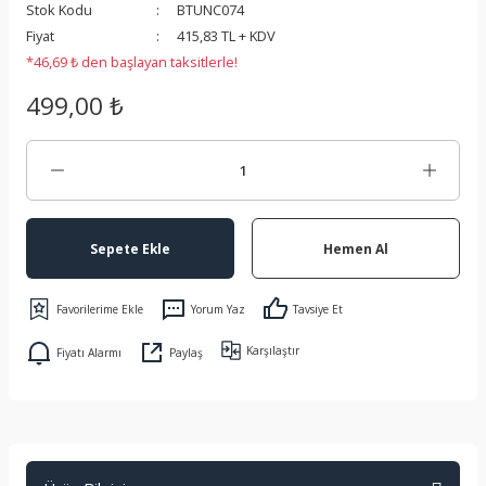
Stok Kodu
BTUNC074
 Koruma
Fiyat
415,83 TL + KDV
*46,69 ₺ den başlayan taksitlerle!
499,00 ₺
Sepete Ekle
Hemen Al
Yorum Yaz
Tavsiye Et
Karşılaştır
Fiyatı Alarmı
Paylaş