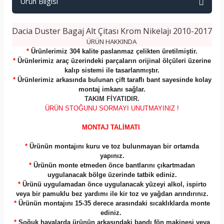
Ürün Bilgisi
Dacia Duster Bagaj Alt Çitası Krom Nikelajı 2010-2017
ÜRÜN HAKKINDA
*
Ürünlerimiz 304 kalite paslanmaz çelikten üretilmiştir.
*
Ürünlerimiz araç üzerindeki parçaların orijinal ölçüleri üzerine
kalıp sistemi ile tasarlanmıştır.
*
Ürünlerimiz arkasında bulunan çift taraflı bant sayesinde kolay
montaj imkanı sağlar.
TAKIM FİYATIDIR.
ÜRÜN STOĞUNU SORMAYI UNUTMAYINIZ !
MONTAJ TALİMATI
*
Ürünün montajını kuru ve toz bulunmayan bir ortamda
yapınız.
*
Ürünün monte etmeden önce bantlarını çıkartmadan
uygulanacak bölge üzerinde tatbik ediniz.
*
Ürünü uygulamadan önce uygulanacak yüzeyi alkol, ispirto
veya bir pamuklu bez yardımı ile kir toz ve yağdan arındırınız.
*
Ürünün montajını 15-35 derece arasındaki sıcaklıklarda monte
ediniz.
*
Soğuk havalarda ürünün arkasındaki bandı fön makinesi veya