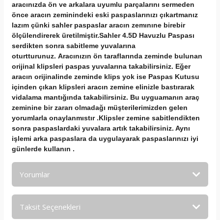
aracınızda ön ve arkalara uyumlu parçalarını sermeden
önce aracın zeminindeki eski paspaslarınızı çıkartmanız
lazım çünki sahler paspaslar aracın zemınıne birebir
ölçülendirerek üretilmiştir.Sahler 4.5D Havuzlu Paspası
serdikten sonra sabitleme yuvalarına
oturtturunuz. Aracınızın ön taraflarında zeminde bulunan
orijinal klipsleri paspas yuvalarına takabilirsiniz. Eğer
aracın orijinalinde zeminde klips yok ise Paspas Kutusu
içinden çıkan klipsleri aracın zemine elinizle bastırarak
vidalama mantığında takabilirsiniz. Bu uyguamanın araç
zeminine bir zararı olmadağı müşterilerimizden gelen
yorumlarla onaylanmıstır .Klipsler zemine sabitlendikten
sonra paspaslardaki yuvalara artık takabilirsiniz. Aynı
işlemi arka paspaslara da uygulayarak paspaslarınızı iyi
günlerde kullanın .
Yorumlar
Taksit Seçenekleri
Bu ürüne ilk yorumu siz yapın!