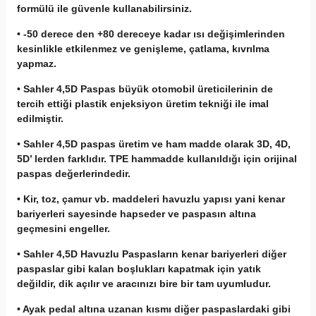
formülü ile güvenle kullanabilirsiniz.
• -50 derece den +80 dereceye kadar ısı değişimlerinden
kesinlikle etkilenmez ve genişleme, çatlama, kıvrılma
yapmaz.
• Sahler 4,5D Paspas büyük otomobil üreticilerinin de
tercih ettiği plastik enjeksiyon üretim tekniği ile imal
edilmiştir.
• Sahler 4,5D paspas üretim ve ham madde olarak 3D, 4D,
5D’ lerden farklıdır. TPE hammadde kullanıldığı için orijinal
paspas değerlerindedir.
• Kir, toz, çamur vb. maddeleri havuzlu yapısı yani kenar
bariyerleri sayesinde hapseder ve paspasın altına
geçmesini engeller.
• Sahler 4,5D Havuzlu Paspasların kenar bariyerleri diğer
paspaslar gibi kalan boşlukları kapatmak için yatık
değildir, dik açılır ve aracınızı bire bir tam uyumludur.
• Ayak pedal altına uzanan kısmı diğer paspaslardaki gibi