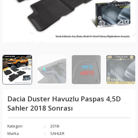
lar
Sis Lambası
Folyo - Karbon Kaplama
Su Isıtıcı - Kettle
nleri
Xenon Far
Telefon Tutucu
aleti
Vantilatör
Vites Topuzu
releri
Dacia Duster Havuzlu Paspas 4,5D
Sahler 2018 Sonrası
Kategori
2018-
Marka
SAHLER