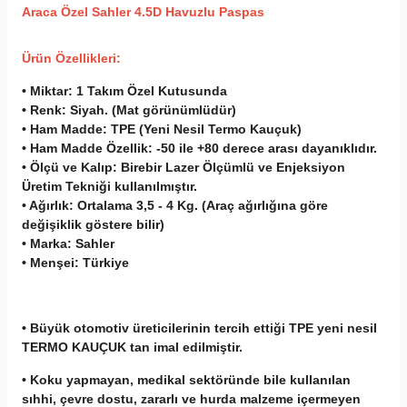
A
raca Özel Sahler 4.5D Havuzlu Paspas
Ürün Özellikleri:
• Miktar:
1 Takım Özel Kutusunda
• Renk:
Siyah. (Mat görünümlüdür)
• Ham Madde:
TPE (Yeni Nesil Termo Kauçuk)
• Ham Madde Özellik:
-50 ile +80 derece arası dayanıklıdır.
• Ölçü ve Kalıp:
Birebir Lazer Ölçümlü ve Enjeksiyon
Üretim Tekniği kullanılmıştır.
• Ağırlık:
Ortalama 3,5 - 4 Kg. (Araç ağırlığına göre
değişiklik göstere bilir)
• Marka:
Sahler
• Menşei:
Türkiye
• Büyük otomotiv üreticilerinin tercih ettiği TPE yeni nesil
TERMO KAUÇUK tan imal edilmiştir.
• Koku yapmayan, medikal sektöründe bile kullanılan
sıhhi, çevre dostu, zararlı ve hurda malzeme içermeyen