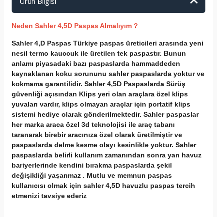
Ürün Bilgisi
Neden Sahler 4,5D Paspas Almalıyım ?
Sahler 4,D Paspas Türkiye paspas üreticileri arasında yeni
nesil termo kauccuk ile üretilen tek paspastır. Bunun
anlamı piyasadaki bazı paspaslarda hammaddeden
kaynaklanan koku sorununu sahler paspaslarda yoktur ve
kokmama garantilidir. Sahler 4,5D Paspaslarda Sürüş
güvenliği açısından Klips yeri olan araçlara özel klips
yuvaları vardır, klips olmayan araçlar için portatif klips
sistemi hediye olarak gönderilmektedir. Sahler paspaslar
her marka araca özel 3d teknolojisi ile araç tabanı
taranarak birebir aracınıza özel olarak üretilmiştir ve
paspaslarda delme kesme olayı kesinlikle yoktur. Sahler
paspaslarda belirli kullanım zamanından sonra yan havuz
bariyerlerinde kendini bırakma paspaslarda şekil
değişikliği yaşanmaz . Mutlu ve memnun paspas
kullanıcısı olmak için sahler 4,5D havuzlu paspas tercih
etmenizi tavsiye ederiz