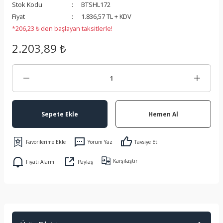
Stok Kodu
BTSHL172
 Koruma
Fiyat
1.836,57 TL + KDV
*206,23 ₺ den başlayan taksitlerle!
2.203,89 ₺
Sepete Ekle
Hemen Al
Yorum Yaz
Tavsiye Et
Karşılaştır
Fiyatı Alarmı
Paylaş