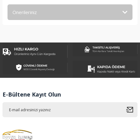
Önerileriniz
Yorum Yaz
Bu ürünün fiyat bilgisi, resim, ürün açıklamalarında ve diğer
konularda yetersiz gördüğünüz noktaları öneri formunu
kullanarak tarafımıza iletebilirsiniz.
Görüş ve önerileriniz için teşekkür ederiz.
Ürün resmi kalitesiz, bozuk veya görüntülenemiyor.
Ürün açıklamasında eksik bilgiler bulunuyor.
Ürün bilgilerinde hatalar bulunuyor.
Ürün fiyatı diğer sitelerden daha pahalı.
E-Bültene Kayıt Olun
Bu ürüne benzer farklı alternatifler olmalı.
Gönder