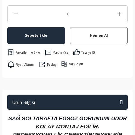
Sepete Ekle
Hemen Al
Yorum Yaz
Tavsiye Et
Karşılaştır
Fiyatı Alarmı
Paylaş
Ürün Bilgisi
SAĞ SOLTARAFTA EGSOZ GÖRÜNÜMLÜDÜR
KOLAY MONTAJ EDİLİR.
PROFESYONELLİK GEREKTİRMEYEN BİR