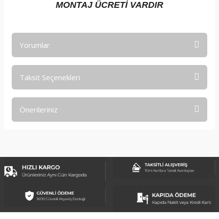
MONTAJ ÜCRETİ VARDIR
Yorumlar
Taksit Seçenekleri
Bu ürüne ilk yorumu siz yapın!
Önerileriniz
Yorum Yaz
Bu ürünün fiyat bilgisi, resim, ürün açıklamalarında ve diğer
konularda yetersiz gördüğünüz noktaları öneri formunu
kullanarak tarafımıza iletebilirsiniz.
Görüş ve önerileriniz için teşekkür ederiz.
Ürün resmi kalitesiz, bozuk veya görüntülenemiyor.
Ürün açıklamasında eksik bilgiler bulunuyor.
Ürün bilgilerinde hatalar bulunuyor.