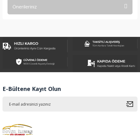
Önerileriniz
Yorum Yaz
Bu ürünün fiyat bilgisi, resim, ürün açıklamalarında ve diğer
konularda yetersiz gördüğünüz noktaları öneri formunu
kullanarak tarafımıza iletebilirsiniz.
Görüş ve önerileriniz için teşekkür ederiz.
Ürün resmi kalitesiz, bozuk veya görüntülenemiyor.
Ürün açıklamasında eksik bilgiler bulunuyor.
Ürün bilgilerinde hatalar bulunuyor.
Ürün fiyatı diğer sitelerden daha pahalı.
E-Bültene Kayıt Olun
Bu ürüne benzer farklı alternatifler olmalı.
Gönder