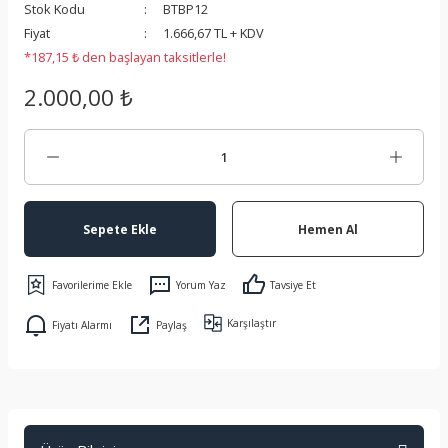
Stok Kodu
BTBP12
 Koruma
Fiyat
1.666,67 TL + KDV
*187,15 ₺ den başlayan taksitlerle!
2.000,00 ₺
Sepete Ekle
Hemen Al
Yorum Yaz
Tavsiye Et
Karşılaştır
Fiyatı Alarmı
Paylaş