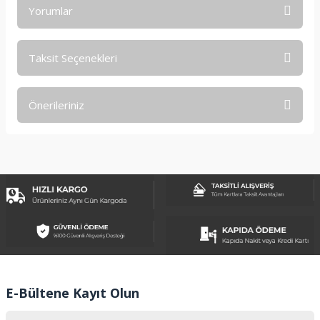
Yorumlar
Taksit Seçenekleri
Bu ürüne ilk yorumu siz yapın!
Önerileriniz
Yorum Yaz
Bu ürünün fiyat bilgisi, resim, ürün açıklamalarında ve diğer
konularda yetersiz gördüğünüz noktaları öneri formunu
kullanarak tarafımıza iletebilirsiniz.
Görüş ve önerileriniz için teşekkür ederiz.
Ürün resmi kalitesiz, bozuk veya görüntülenemiyor.
Ürün açıklamasında eksik bilgiler bulunuyor.
Ürün bilgilerinde hatalar bulunuyor.
Ürün fiyatı diğer sitelerden daha pahalı.
E-Bültene Kayıt Olun
Bu ürüne benzer farklı alternatifler olmalı.