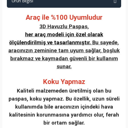
Ürün Bilgisi
Araç ile %100 Uyumludur
3D Havuzlu Paspas,
her araç modeli için özel olarak
ölçülendirilmiş ve tasarlanmıştır.
Bu sayede,
aracınızın zeminine tam uyum sağlar, boşluk
bırakmaz ve kaymadan güvenli bir kullanım
sunar.
Koku Yapmaz
Kaliteli malzemeden üretilmiş olan bu
paspas, koku yapmaz. Bu özellik, uzun süreli
kullanımda bile aracınızın içindeki hava
kalitesinin korunmasına yardımcı olur, ferah
bir ortam sağlar.