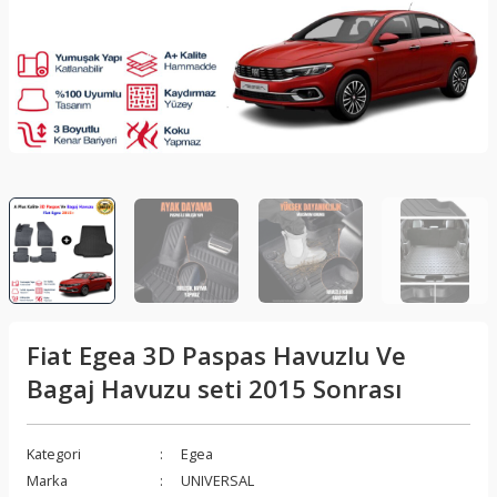
lar
Sis Lambası
Folyo - Karbon Kaplama
Su Isıtıcı - Kettle
nleri
Xenon Far
Telefon Tutucu
aleti
Vantilatör
Vites Topuzu
releri
Fiat Egea 3D Paspas Havuzlu Ve
Bagaj Havuzu seti 2015 Sonrası
Kategori
Egea
Marka
UNIVERSAL