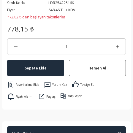
Stok Kodu
LDR25422516K
 Koruma
Fiyat
648,46 TL + KDV
*72,82 ₺ den başlayan taksitlerle!
778,15 ₺
Sepete Ekle
Hemen Al
Yorum Yaz
Tavsiye Et
Karşılaştır
Fiyatı Alarmı
Paylaş