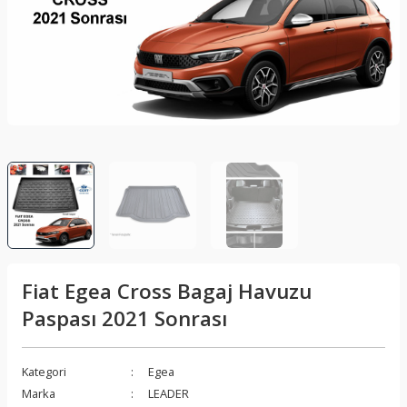
lar
Sis Lambası
Folyo - Karbon Kaplama
Su Isıtıcı - Kettle
nleri
Xenon Far
Telefon Tutucu
aleti
Vantilatör
Vites Topuzu
releri
Fiat Egea Cross Bagaj Havuzu
Paspası 2021 Sonrası
Kategori
Egea
Marka
LEADER