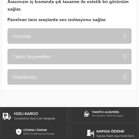
Aracınızın iç kısmında şık tasarımı ile estetik bir görünüm
sağlar.
Panelvan tarzı araçlarda ses izolasyonu sağlar.
Yorumlar
Taksit Seçenekleri
Bu ürüne ilk yorumu siz yapın!
Önerileriniz
Yorum Yaz
Bu ürünün fiyat bilgisi, resim, ürün açıklamalarında ve diğer
konularda yetersiz gördüğünüz noktaları öneri formunu
kullanarak tarafımıza iletebilirsiniz.
Görüş ve önerileriniz için teşekkür ederiz.
Ürün resmi kalitesiz, bozuk veya görüntülenemiyor.
Ürün açıklamasında eksik bilgiler bulunuyor.