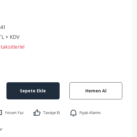
41
 TL + KDV
aksitlerle!
Sepete Ekle
Hemen Al
Yorum Yaz
Tavsiye Et
Fiyatı Alarmı
ır