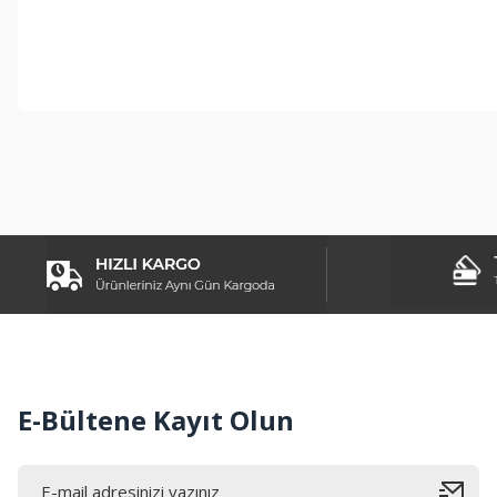
Bu ürünün fiyat bilgisi, resim, ürün açıklamalarında ve diğer konul
Görüş ve önerileriniz için teşekkür ederiz.
Ürün resmi kalitesiz, bozuk veya görüntülenemiyor.
Ürün açıklamasında eksik bilgiler bulunuyor.
Ürün bilgilerinde hatalar bulunuyor.
Ürün fiyatı diğer sitelerden daha pahalı.
Bu ürüne benzer farklı alternatifler olmalı.
E-Bültene Kayıt Olun