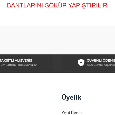
BANTLARINI SÖKÜP YAPIŞTIRILIR
arda yetersiz gördüğünüz noktaları öneri formunu kullanarak tarafımıza ilet
Bu ürüne ilk yorumu siz yapın!
Yorum Yaz
Üyelik
Gönder
Yeni Üyelik