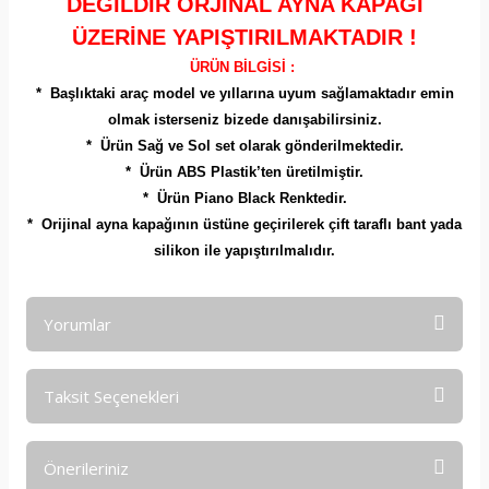
DEĞİLDİR ORJİNAL AYNA KAPAĞI
ÜZERİNE YAPIŞTIRILMAKTADIR !
ÜRÜN BİLGİSİ :
* Başlıktaki araç model ve yıllarına uyum sağlamaktadır emin
olmak isterseniz bizede danışabilirsiniz.
* Ürün Sağ ve Sol set olarak gönderilmektedir.
* Ürün ABS Plastik’ten üretilmiştir.
* Ürün Piano Black Renktedir.
* Orijinal ayna kapağının üstüne geçirilerek çift taraflı bant yada
silikon ile yapıştırılmalıdır.
Yorumlar
Taksit Seçenekleri
Bu ürüne ilk yorumu siz yapın!
Önerileriniz
Yorum Yaz