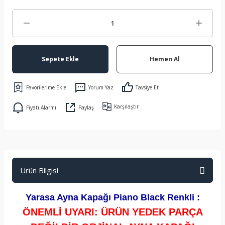
Sepete Ekle
Hemen Al
Yorum Yaz
Tavsiye Et
Karşılaştır
Fiyatı Alarmı
Paylaş
Ürün Bilgisi
Yarasa Ayna Kapağı Piano Black Renkli :
ÖNEMLİ UYARI: ÜRÜN YEDEK PARÇA