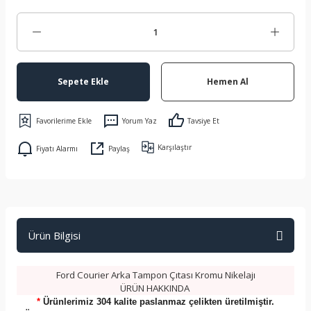
Sepete Ekle
Hemen Al
Yorum Yaz
Tavsiye Et
Karşılaştır
Fiyatı Alarmı
Paylaş
Ürün Bilgisi
Ford Courier Arka Tampon Çıtası Kromu Nikelajı
ÜRÜN HAKKINDA
*
Ürünlerimiz 304 kalite paslanmaz çelikten üretilmiştir.