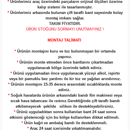
*
Ürünlerimiz araç üzerindeki parçaların orijinal ölçüleri üzerine
kalıp sistemi ile tasarlanmıştır.
*
Ürünlerimiz arkasında bulunan çift taraflı bant sayesinde kolay
montaj imkanı sağlar.
TAKIM FİYATIDIR.
ÜRÜN STOĞUNU SORMAYI UNUTMAYINIZ !
MONTAJ TALİMATI
*
Ürünün montajını kuru ve toz bulunmayan bir ortamda
yapınız.
*
Ürünün monte etmeden önce bantlarını çıkartmadan
uygulanacak bölge üzerinde tatbik ediniz.
*
Ürünü uygulamadan önce uygulanacak yüzeyi alkol, ispirto
veya bir pamuklu bez yardımı ile kir toz ve yağdan arındırınız.
*
Ürünün montajını 15-35 derece arasındaki sıcaklıklarda monte
ediniz.
*
Soğuk havalarda ürünün arkasındaki bandı fön makinesi veya
sıcak hava tabancası ile ısıtınız.Gerektiğinde çift taraflı bandı
etkilemeyecek şekilde silikon ile destekleyebilirsiniz.
*
Ürünü uyguladıktan sonra kullanılan bant 24 saat sonra
etkisini göstereceği için bu bölge kullanırken dikkat edilmeli.
*
Ürün kağıt ve ambalaj bandı ile desteklenmeli.
*
Araç 24 saat içerisinde yıkatılmamalıdır.