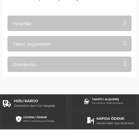
Yorumlar
Taksit Seçenekleri
Bu ürüne ilk yorumu siz yapın!
Önerileriniz
Yorum Yaz
Bu ürünün fiyat bilgisi, resim, ürün açıklamalarında ve diğer
konularda yetersiz gördüğünüz noktaları öneri formunu
kullanarak tarafımıza iletebilirsiniz.
Görüş ve önerileriniz için teşekkür ederiz.
Ürün resmi kalitesiz, bozuk veya görüntülenemiyor.
Ürün açıklamasında eksik bilgiler bulunuyor.
Ürün bilgilerinde hatalar bulunuyor.