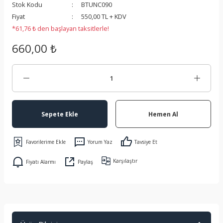
Stok Kodu
BTUNC090
 Koruma
Fiyat
550,00 TL + KDV
*61,76 ₺ den başlayan taksitlerle!
660,00 ₺
Sepete Ekle
Hemen Al
Yorum Yaz
Tavsiye Et
Karşılaştır
Fiyatı Alarmı
Paylaş