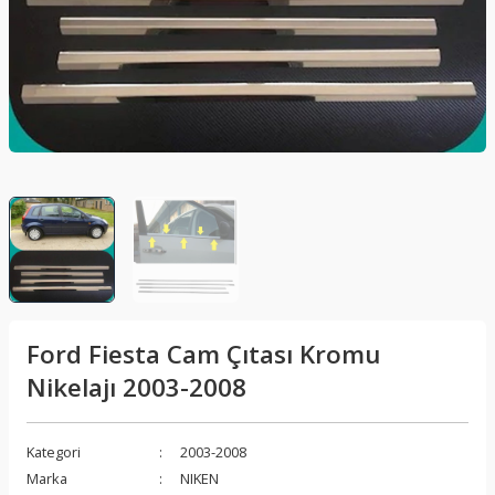
lar
Sis Lambası
Folyo - Karbon Kaplama
Su Isıtıcı - Kettle
nleri
Xenon Far
Telefon Tutucu
aleti
Vantilatör
Vites Topuzu
releri
Ford Fiesta Cam Çıtası Kromu
Nikelajı 2003-2008
Kategori
2003-2008
Marka
NIKEN