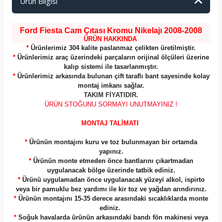
Ürün Bilgisi
Ford Fiesta Cam Çıtası Kromu Nikelajı 2008-2008
ÜRÜN HAKKINDA
*
Ürünlerimiz 304 kalite paslanmaz çelikten üretilmiştir.
*
Ürünlerimiz araç üzerindeki parçaların orijinal ölçüleri üzerine
kalıp sistemi ile tasarlanmıştır.
*
Ürünlerimiz arkasında bulunan çift taraflı bant sayesinde kolay
montaj imkanı sağlar.
TAKIM FİYATIDIR.
ÜRÜN STOĞUNU SORMAYI UNUTMAYINIZ !
MONTAJ TALİMATI
*
Ürünün montajını kuru ve toz bulunmayan bir ortamda
yapınız.
*
Ürünün monte etmeden önce bantlarını çıkartmadan
uygulanacak bölge üzerinde tatbik ediniz.
*
Ürünü uygulamadan önce uygulanacak yüzeyi alkol, ispirto
veya bir pamuklu bez yardımı ile kir toz ve yağdan arındırınız.
*
Ürünün montajını 15-35 derece arasındaki sıcaklıklarda monte
ediniz.
*
Soğuk havalarda ürünün arkasındaki bandı fön makinesi veya