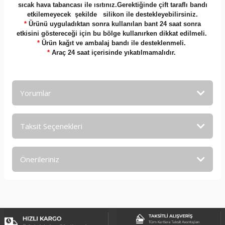
sıcak hava tabancası ile ısıtınız.Gerektiğinde çift taraflı bandı
etkilemeyecek şekilde silikon ile destekleyebilirsiniz.
*
Ürünü uyguladıktan sonra kullanılan bant 24 saat sonra
etkisini göstereceği için bu bölge kullanırken dikkat edilmeli.
*
Ürün kağıt ve ambalaj bandı ile desteklenmeli.
*
Araç 24 saat içerisinde yıkatılmamalıdır.
Yorumlar
Taksit Seçenekleri
Bu ürüne ilk yorumu siz yapın!
Önerileriniz
Yorum Yaz
Bu ürünün fiyat bilgisi, resim, ürün açıklamalarında ve diğer
konularda yetersiz gördüğünüz noktaları öneri formunu
kullanarak tarafımıza iletebilirsiniz.
Görüş ve önerileriniz için teşekkür ederiz.