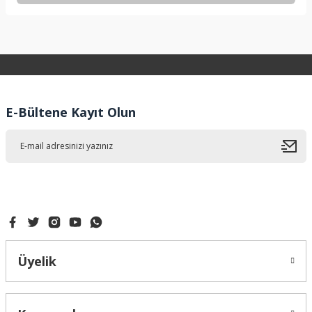
Bu ürünün fiyat bilgisi, resim, ürün açıklamalarında ve diğer
konularda yetersiz gördüğünüz noktaları öneri formunu
kullanarak tarafımıza iletebilirsiniz.
Görüş ve önerileriniz için teşekkür ederiz.
Ürün resmi kalitesiz, bozuk veya görüntülenemiyor.
E-Bültene Kayıt Olun
Ürün açıklamasında eksik bilgiler bulunuyor.
Ürün bilgilerinde hatalar bulunuyor.
Ürün fiyatı diğer sitelerden daha pahalı.
Bu ürüne benzer farklı alternatifler olmalı.
Üyelik
Gönder