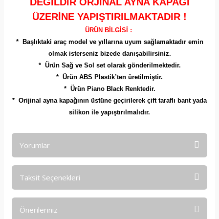
DEĞİLDİR ORJİNAL AYNA KAPAĞI
ÜZERİNE YAPIŞTIRILMAKTADIR !
ÜRÜN BİLGİSİ :
* Başlıktaki araç model ve yıllarına uyum sağlamaktadır emin
olmak isterseniz bizede danışabilirsiniz.
* Ürün Sağ ve Sol set olarak gönderilmektedir.
* Ürün ABS Plastik’ten üretilmiştir.
* Ürün Piano Black Renktedir.
* Orijinal ayna kapağının üstüne geçirilerek çift taraflı bant yada
silikon ile yapıştırılmalıdır.
Yorumlar
Taksit Seçenekleri
Bu ürüne ilk yorumu siz yapın!
Önerileriniz
Yorum Yaz