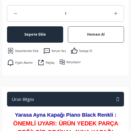
Sepete Ekle
Hemen Al
Yorum Yaz
Tavsiye Et
Karşılaştır
Fiyatı Alarmı
Paylaş
Ürün Bilgisi
Yarasa Ayna Kapağı Piano Black Renkli :
ÖNEMLİ UYARI: ÜRÜN YEDEK PARÇA