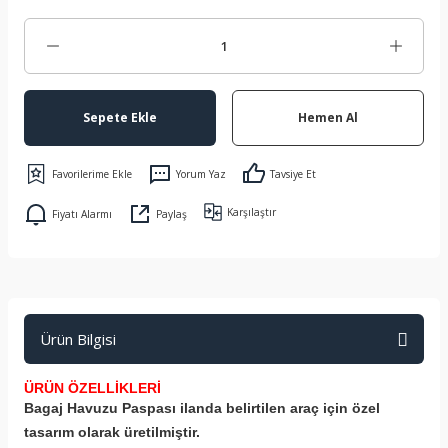
Sepete Ekle
Hemen Al
Yorum Yaz
Tavsiye Et
Karşılaştır
Fiyatı Alarmı
Paylaş
Ürün Bilgisi
ÜRÜN ÖZELLİKLERİ
Bagaj Havuzu Paspası ilanda belirtilen araç için özel
tasarım olarak üretilmiştir.