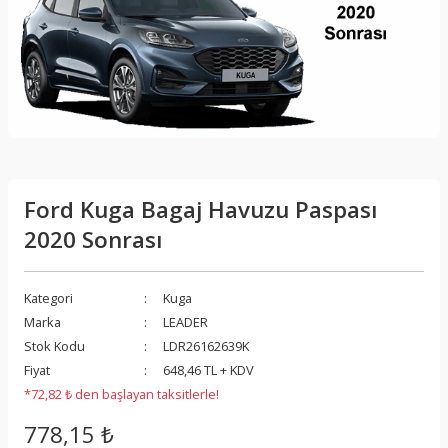
Ford Kuga Bagaj Havuzu Paspası
2020 Sonrası
Kategori
Kuga
Marka
LEADER
Stok Kodu
LDR26162639K
Fiyat
648,46 TL + KDV
*72,82 ₺ den başlayan taksitlerle!
778,15 ₺