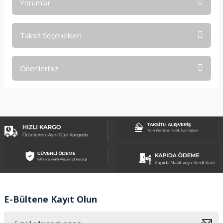
Yorumlar
Taksit Seçenekleri
Bu ürüne ilk yorumu siz yapın!
Önerileriniz
Yorum Yaz
Bu ürünün fiyat bilgisi, resim, ürün açıklamalarında ve diğer
konularda yetersiz gördüğünüz noktaları öneri formunu
kullanarak tarafımıza iletebilirsiniz.
Görüş ve önerileriniz için teşekkür ederiz.
Ürün resmi kalitesiz, bozuk veya görüntülenemiyor.
Ürün açıklamasında eksik bilgiler bulunuyor.
Ürün bilgilerinde hatalar bulunuyor.
Ürün fiyatı diğer sitelerden daha pahalı.
E-Bültene Kayıt Olun
Bu ürüne benzer farklı alternatifler olmalı.