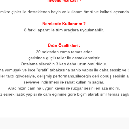
Inwells Markası ?
 mikro çipler ile desteklenen beyin ve kullanım ömrü ve kalitesi açısınd
Nerelerde Kullanırım ?
8 farklı aparat ile tüm araçlara uygulanabilir.
Ürün Özellikleri :
20 noktadan cama temas eder
İçerisinde güçlü teller ile desteklenmiştir.
Ortalama sileceğin 3 katı daha uzun ömürlüdür.
a yumuşak ve ince ”grafit” tabakasına sahip yapısı ile daha sessiz ve izs
er tarzı gövdesiyle, gelişmiş performans,sileceğin geri dönüş sesinin a
seviyeye indirilmesi ile rahat kullanım sağlar.
Aracınızın camına uygun kavisi ile rüzgar sesini en aza indirir.
z esnek lastik yapısı ile cam eğimine göre biçim alarak sıfır temas sağl
arda yetersiz gördüğünüz noktaları öneri formunu kullanarak tarafımıza ilet
Bu ürüne ilk yorumu siz yapın!