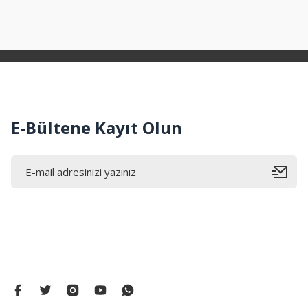
Ürün resmi kalitesiz, bozuk veya görüntülenemiyor.
Ürün açıklamasında eksik bilgiler bulunuyor.
Ürün bilgilerinde hatalar bulunuyor.
Ürün fiyatı diğer sitelerden daha pahalı.
Bu ürüne benzer farklı alternatifler olmalı.
E-Bültene Kayıt Olun