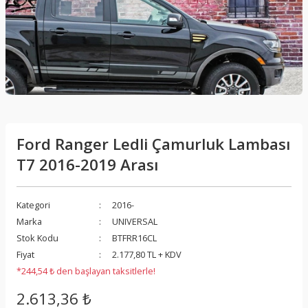
Ford Ranger Ledli Çamurluk Lambası
T7 2016-2019 Arası
Kategori
2016-
Marka
UNIVERSAL
Stok Kodu
BTFRR16CL
Fiyat
2.177,80 TL + KDV
*244,54 ₺ den başlayan taksitlerle!
2.613,36 ₺