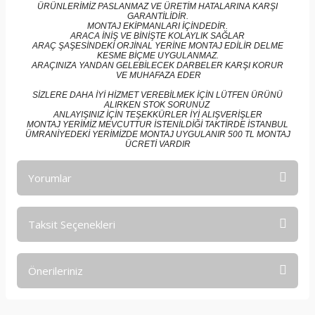
ÜRÜNLERİMİZ PASLANMAZ VE ÜRETİM HATALARINA KARŞI
GARANTİLİDİR.
MONTAJ EKİPMANLARI İÇİNDEDİR.
ARACA İNİŞ VE BİNİŞTE KOLAYLIK SAĞLAR
ARAÇ ŞAŞESİNDEKİ ORJİNAL YERİNE MONTAJ EDİLİR DELME
KESME BİÇME UYGULANMAZ.
ARAÇINIZA YANDAN GELEBİLECEK DARBELER KARŞI KORUR
VE MUHAFAZA EDER
SİZLERE DAHA İYİ HİZMET VEREBİLMEK İÇİN LÜTFEN ÜRÜNÜ
ALIRKEN STOK SORUNUZ
ANLAYIŞINIZ İÇİN TEŞEKKÜRLER İYİ ALIŞVERİŞLER
MONTAJ YERİMİZ MEVCUTTUR İSTENİLDİĞİ TAKTİRDE İSTANBUL
ÜMRANİYEDEKİ YERİMİZDE MONTAJ UYGULANIR 500 TL MONTAJ
ÜCRETİ VARDIR
Yorumlar
Taksit Seçenekleri
Bu ürüne ilk yorumu siz yapın!
Önerileriniz
Yorum Yaz
Bu ürünün fiyat bilgisi, resim, ürün açıklamalarında ve diğer