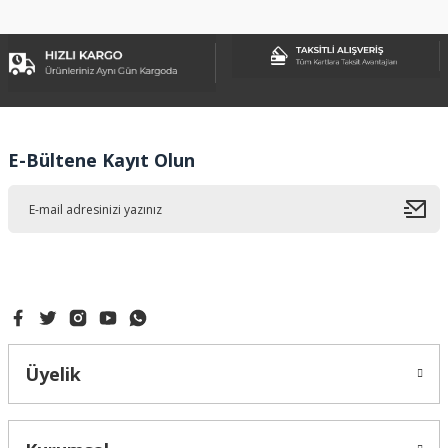
konularda yetersiz gördüğünüz noktaları öneri formunu
kullanarak tarafımıza iletebilirsiniz.
Görüş ve önerileriniz için teşekkür ederiz.
Ürün resmi kalitesiz, bozuk veya görüntülenemiyor.
Ürün açıklamasında eksik bilgiler bulunuyor.
Ürün bilgilerinde hatalar bulunuyor.
E-Bültene Kayıt Olun
Ürün fiyatı diğer sitelerden daha pahalı.
Bu ürüne benzer farklı alternatifler olmalı.
Gönder
Üyelik