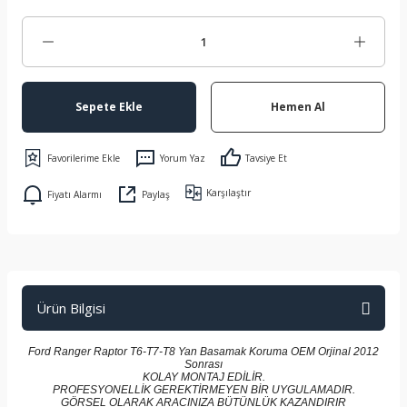
Sepete Ekle
Hemen Al
Yorum Yaz
Tavsiye Et
Karşılaştır
Fiyatı Alarmı
Paylaş
Ürün Bilgisi
Ford Ranger Raptor T6-T7-T8 Yan Basamak Koruma OEM Orjinal 2012
Sonrası
KOLAY MONTAJ EDİLİR.
PROFESYONELLİK GEREKTİRMEYEN BİR UYGULAMADIR.
GÖRSEL OLARAK ARACINIZA BÜTÜNLÜK KAZANDIRIR