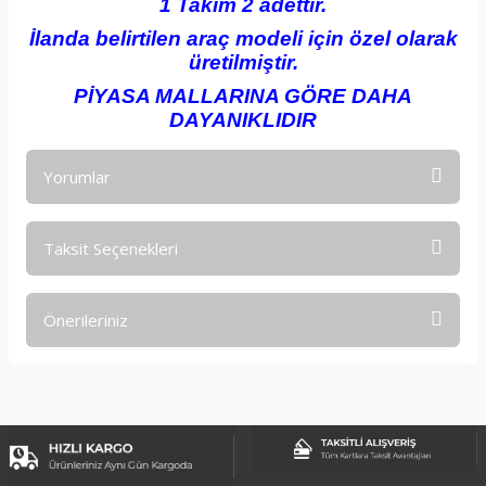
1 Takım 2 adettir.
İlanda belirtilen araç modeli için özel olarak
üretilmiştir.
PİYASA MALLARINA GÖRE DAHA
DAYANIKLIDIR
Yorumlar
Taksit Seçenekleri
Bu ürüne ilk yorumu siz yapın!
Önerileriniz
Yorum Yaz
Bu ürünün fiyat bilgisi, resim, ürün açıklamalarında ve diğer
konularda yetersiz gördüğünüz noktaları öneri formunu
kullanarak tarafımıza iletebilirsiniz.
Görüş ve önerileriniz için teşekkür ederiz.