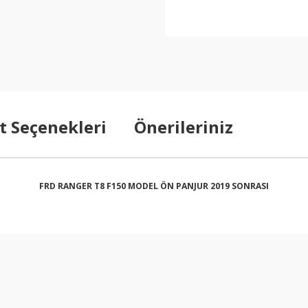
t Seçenekleri
Önerileriniz
FRD RANGER T8 F150 MODEL ÖN PANJUR 2019 SONRASI
arda yetersiz gördüğünüz noktaları öneri formunu kullanarak tarafımıza ilet
Bu ürüne ilk yorumu siz yapın!
Yorum Yaz