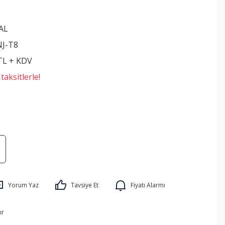
AL
NJ-T8
 TL + KDV
aksitlerle!
Yorum Yaz
Tavsiye Et
Fiyatı Alarmı
ır