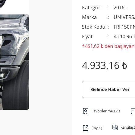
Kategori
2016-
Marka
UNIVERS
Stok Kodu
FRF150P
Fiyat
4.110,96
*461,62 ₺ den başlayan t
4.933,16 ₺
Gelince Haber Ver
Karşılaşt
Paylaş