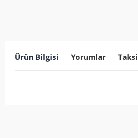
Ürün Bilgisi
Yorumlar
Taksi
Bu ürünün fiyat bilgisi, resim, ürün açıklamalarında ve diğer konul
Görüş ve önerileriniz için teşekkür ederiz.
Ürün resmi kalitesiz, bozuk veya görüntülenemiyor.
Ürün açıklamasında eksik bilgiler bulunuyor.
Ürün bilgilerinde hatalar bulunuyor.