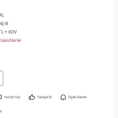
AL
NJ-B
 TL + KDV
aksitlerle!
Yorum Yaz
Tavsiye Et
Fiyatı Alarmı
ır