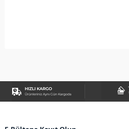
Bu ürünün fiyat bilgisi, resim, ürün açıklamalarında ve diğer konul
Görüş ve önerileriniz için teşekkür ederiz.
Ürün resmi kalitesiz, bozuk veya görüntülenemiyor.
Ürün açıklamasında eksik bilgiler bulunuyor.
Ürün bilgilerinde hatalar bulunuyor.
Ürün fiyatı diğer sitelerden daha pahalı.
Bu ürüne benzer farklı alternatifler olmalı.