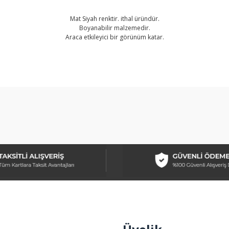
Mat Siyah renktir. ithal üründür.
Boyanabilir malzemedir.
Araca etkileyici bir görünüm katar.
arda yetersiz gördüğünüz noktaları öneri formunu kullanarak tarafımıza ilet
Bu ürüne ilk yorumu siz yapın!
Yorum Yaz