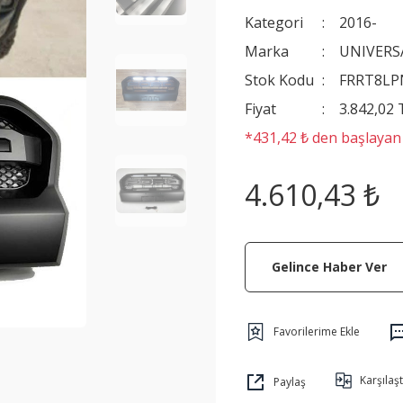
Kategori
2016-
Marka
UNIVERS
Stok Kodu
FRRT8LP
Fiyat
3.842,02
*431,42 ₺ den başlayan t
4.610,43 ₺
Gelince Haber Ver
Karşılaşt
Paylaş