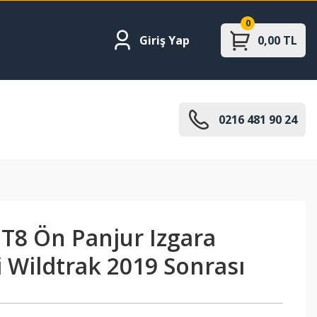
0
Giriş Yap
0,00 TL
0216 481 90 24
 T8 Ön Panjur Izgara
 Wildtrak 2019 Sonrası