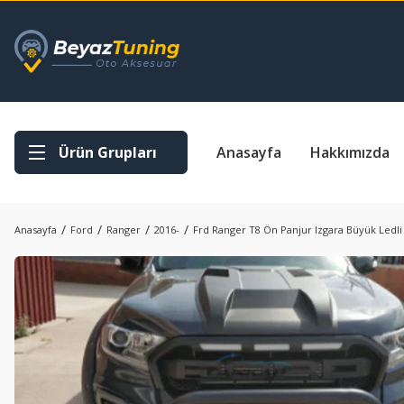
Ürün Grupları
Anasayfa
Hakkımızda
Anasayfa
Ford
Ranger
2016-
Frd Ranger T8 Ön Panjur Izgara Büyük Ledli 