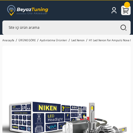
Anasayfa
ÜRÜNE GÖRE
Aydınlatma Ürünleri
Led Xenon
H1 Led Xenon Far Ampulü Nova N