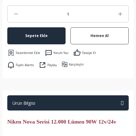
Sepete Ekle
Hemen Al
Yorum Yaz
Tavsiye Et
Karşılaştır
Fiyatı Alarmı
Paylaş
Ürün Bilgisi
Niken Nova Serisi 12.000 Lümen 90W 12v/24v