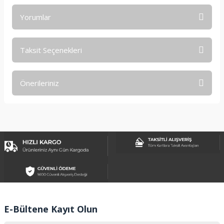
Yorumlar
Taksit Seçenekleri
Bu ürüne ilk yorumu siz yapın!
Önerileriniz
Yorum Yaz
Bu ürünün fiyat bilgisi, resim, ürün açıklamalarında ve diğer
konularda yetersiz gördüğünüz noktaları öneri formunu
kullanarak tarafımıza iletebilirsiniz.
Görüş ve önerileriniz için teşekkür ederiz.
Ürün resmi kalitesiz, bozuk veya görüntülenemiyor.
Ürün açıklamasında eksik bilgiler bulunuyor.
Ürün bilgilerinde hatalar bulunuyor.
Ürün fiyatı diğer sitelerden daha pahalı.
E-Bültene Kayıt Olun
Bu ürüne benzer farklı alternatifler olmalı.