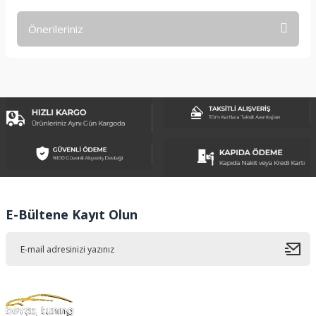
Önerileriniz
Yorum Yaz
Bu ürünün fiyat bilgisi, resim, ürün açıklamalarında ve diğer
konularda yetersiz gördüğünüz noktaları öneri formunu
kullanarak tarafımıza iletebilirsiniz.
Görüş ve önerileriniz için teşekkür ederiz.
Ürün resmi kalitesiz, bozuk veya görüntülenemiyor.
Ürün açıklamasında eksik bilgiler bulunuyor.
Ürün bilgilerinde hatalar bulunuyor.
Ürün fiyatı diğer sitelerden daha pahalı.
E-Bültene Kayıt Olun
Bu ürüne benzer farklı alternatifler olmalı.
Gönder