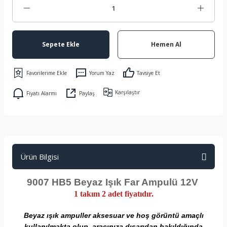
Sepete Ekle
Hemen Al
Yorum Yaz
Tavsiye Et
Karşılaştır
Fiyatı Alarmı
Paylaş
Ürün Bilgisi
9007 HB5 Beyaz Işık Far Ampulü 12V
1 takım 2 adet fiyatıdır.
Beyaz ışık ampuller aksesuar ve hoş görüntü amaçlı
kullanılmakta olup, aracınıza dışarıdan bakıldığında