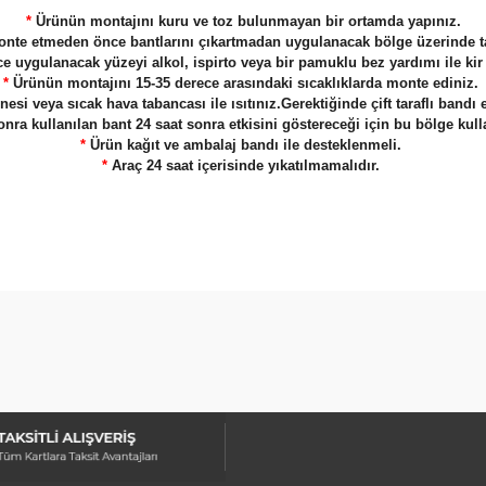
*
Ürünün montajını kuru ve toz bulunmayan bir ortamda yapınız.
nte etmeden önce bantlarını çıkartmadan uygulanacak bölge üzerinde ta
ygulanacak yüzeyi alkol, ispirto veya bir pamuklu bez yardımı ile kir 
*
Ürünün montajını 15-35 derece arasındaki sıcaklıklarda monte ediniz.
 veya sıcak hava tabancası ile ısıtınız.Gerektiğinde çift taraflı bandı 
ra kullanılan bant 24 saat sonra etkisini göstereceği için bu bölge kull
*
Ürün kağıt ve ambalaj bandı ile desteklenmeli.
*
Araç 24 saat içerisinde yıkatılmamalıdır.
arda yetersiz gördüğünüz noktaları öneri formunu kullanarak tarafımıza ilet
Bu ürüne ilk yorumu siz yapın!
Yorum Yaz