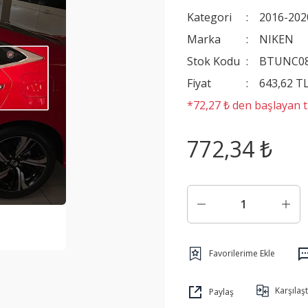
Kategori
2016-202
Marka
NIKEN
Stok Kodu
BTUNC0
Fiyat
643,62 T
*72,27 ₺ den başlayan ta
772,34 ₺
Karşılaşt
Paylaş