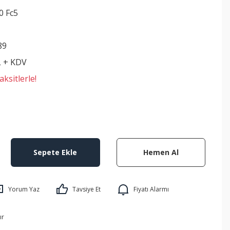
0 Fc5
89
L + KDV
ksitlerle!
Sepete Ekle
Hemen Al
Yorum Yaz
Tavsiye Et
Fiyatı Alarmı
ır