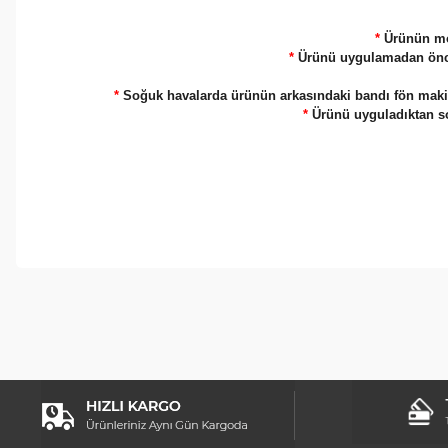
*
Ürünün mo
*
Ürünü uygulamadan önce u
*
Soğuk havalarda ürünün arkasındaki bandı fön makinesi
*
Ürünü uyguladıktan son
Bu ürünün fiyat bilgisi, resim, ürün açıklamalarında ve diğer konul
Görüş ve önerileriniz için teşekkür ederiz.
Ürün resmi kalitesiz, bozuk veya görüntülenemiyor.
Ürün açıklamasında eksik bilgiler bulunuyor.
Ürün bilgilerinde hatalar bulunuyor.
Ürün fiyatı diğer sitelerden daha pahalı.
Bu ürüne benzer farklı alternatifler olmalı.