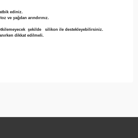
tbik ediniz.
toz ve yağdan arındırınız.
etkilemeyecek şekilde silikon ile destekleyebilirsiniz.
anırken dikkat edilmeli.
ebilirsiniz.