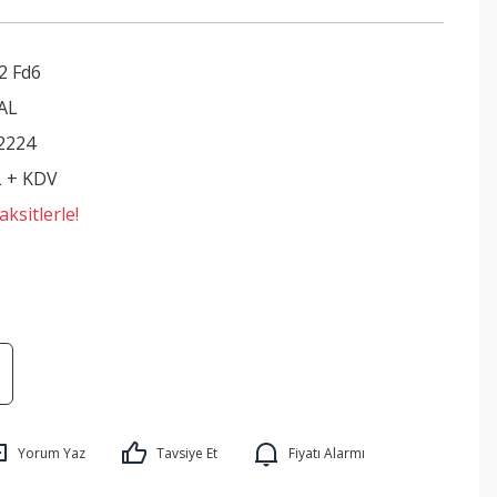
2 Fd6
AL
2224
L + KDV
ksitlerle!
Yorum Yaz
Tavsiye Et
Fiyatı Alarmı