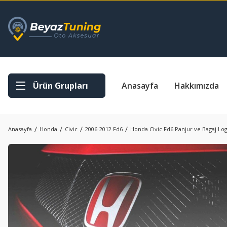
Ürün Grupları
Anasayfa
Hakkımızda
Anasayfa
Honda
Civic
2006-2012 Fd6
Honda Civic Fd6 Panjur ve Bagaj Log