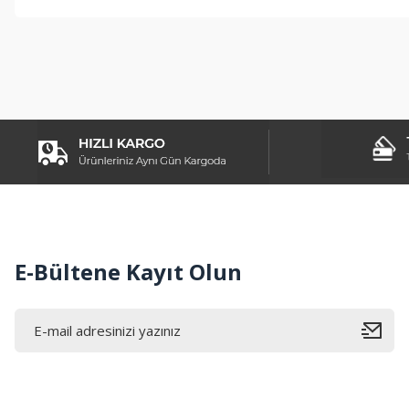
Bu ürünün fiyat bilgisi, resim, ürün açıklamalarında ve diğer konul
Görüş ve önerileriniz için teşekkür ederiz.
Ürün resmi kalitesiz, bozuk veya görüntülenemiyor.
Ürün açıklamasında eksik bilgiler bulunuyor.
Ürün bilgilerinde hatalar bulunuyor.
Ürün fiyatı diğer sitelerden daha pahalı.
Bu ürüne benzer farklı alternatifler olmalı.
E-Bültene Kayıt Olun