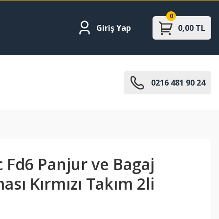
0
Giriş Yap
0,00 TL
0216 481 90 24
 Fd6 Panjur ve Bagaj
sı Kırmızı Takım 2li