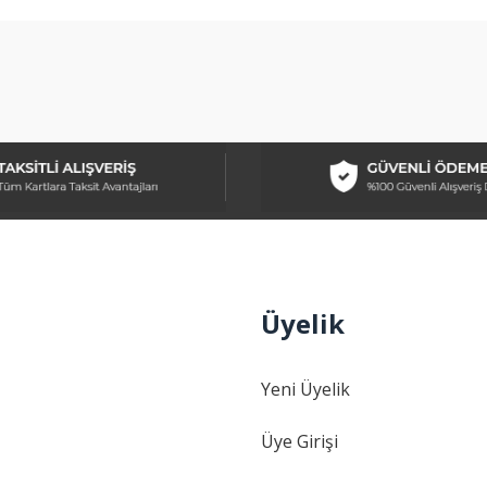
arda yetersiz gördüğünüz noktaları öneri formunu kullanarak tarafımıza ilet
Bu ürüne ilk yorumu siz yapın!
Yorum Yaz
Üyelik
Gönder
Yeni Üyelik
Üye Girişi