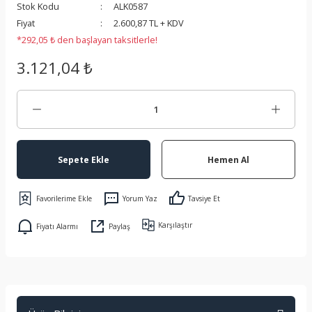
Stok Kodu
ALK0587
 Koruma
Fiyat
2.600,87 TL + KDV
*292,05 ₺ den başlayan taksitlerle!
3.121,04 ₺
Sepete Ekle
Hemen Al
Yorum Yaz
Tavsiye Et
Karşılaştır
Fiyatı Alarmı
Paylaş