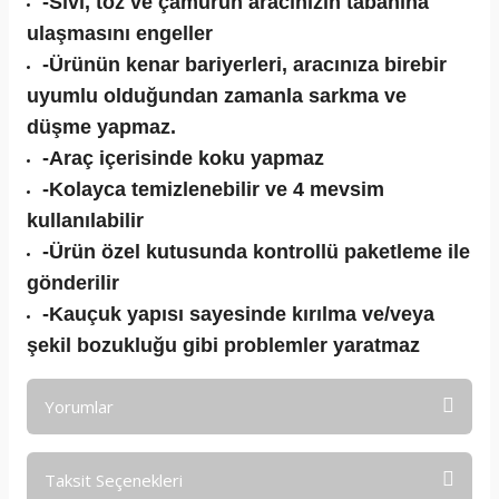
-Sıvı, toz ve çamurun aracınızın tabanına
ulaşmasını engeller
-Ürünün kenar bariyerleri, aracınıza birebir
uyumlu olduğundan zamanla sarkma ve
düşme yapmaz.
-Araç içerisinde koku yapmaz
-Kolayca temizlenebilir ve 4 mevsim
kullanılabilir
-Ürün özel kutusunda kontrollü paketleme ile
gönderilir
-Kauçuk yapısı sayesinde kırılma ve/veya
şekil bozukluğu gibi problemler yaratmaz
Yorumlar
Taksit Seçenekleri
Bu ürüne ilk yorumu siz yapın!