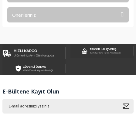
Önerileriniz
Yorum Yaz
Bu ürünün fiyat bilgisi, resim, ürün açıklamalarında ve diğer
konularda yetersiz gördüğünüz noktaları öneri formunu
kullanarak tarafımıza iletebilirsiniz.
Görüş ve önerileriniz için teşekkür ederiz.
Ürün resmi kalitesiz, bozuk veya görüntülenemiyor.
Ürün açıklamasında eksik bilgiler bulunuyor.
Ürün bilgilerinde hatalar bulunuyor.
Ürün fiyatı diğer sitelerden daha pahalı.
E-Bültene Kayıt Olun
Bu ürüne benzer farklı alternatifler olmalı.