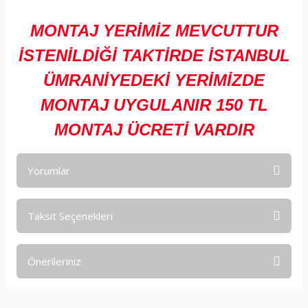
MONTAJ YERİMİZ MEVCUTTUR
İSTENİLDİĞİ TAKTİRDE İSTANBUL
ÜMRANİYEDEKİ YERİMİZDE
MONTAJ UYGULANIR 150 TL
MONTAJ ÜCRETİ VARDIR
Yorumlar
Taksit Seçenekleri
Bu ürüne ilk yorumu siz yapın!
Önerileriniz
Yorum Yaz
Bu ürünün fiyat bilgisi, resim, ürün açıklamalarında ve diğer