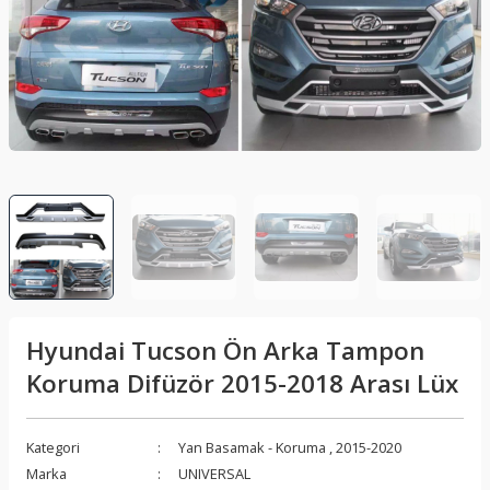
lar
Sis Lambası
Folyo - Karbon Kaplama
Su Isıtıcı - Kettle
nleri
Xenon Far
Telefon Tutucu
aleti
Vantilatör
Vites Topuzu
releri
Hyundai Tucson Ön Arka Tampon
Koruma Difüzör 2015-2018 Arası Lüx
Kategori
Yan Basamak - Koruma
,
2015-2020
Marka
UNIVERSAL