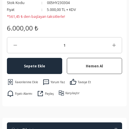
Stok Kodu
005HY230304
 Koruma
Fiyat
5.000,00 TL + KDV
*561,45 ₺ den başlayan taksitlerle!
6.000,00 ₺
Sepete Ekle
Hemen Al
Yorum Yaz
Tavsiye Et
Karşılaştır
Fiyatı Alarmı
Paylaş