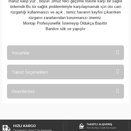
maruz kalıp yüz , boyun ,omuz felci geçirme riskine karşı bir sağlık
önlemidir.Bu tür sağlık problemleriyle karşılaşmamak için oto cam
rüzgarlığı kullanmanızı ve açık , temiz havanın keyfini çıkarırken
rüzgarın zararlarından korunmanızı öneririz.
Montajı Profesyonellik İstemeyip Oldukça Basittir
Bandını sök ve yapıştır
Yorumlar
Taksit Seçenekleri
Bu ürüne ilk yorumu siz yapın!
Önerileriniz
Yorum Yaz
Bu ürünün fiyat bilgisi, resim, ürün açıklamalarında ve diğer
konularda yetersiz gördüğünüz noktaları öneri formunu
kullanarak tarafımıza iletebilirsiniz.
Görüş ve önerileriniz için teşekkür ederiz.