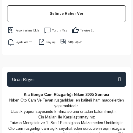
Gelince Haber Ver
Yorum Yaz
Tavsiye Et
Karşılaştır
Fiyatı Alarmı
Paylaş
Ürün Bilgisi
Kia Bongo Cam Rüzgarlığı Niken 2005 Sonrası
Nıken Oto Cam Ve Tavan rüzgarlıkları en kaliteli ham maddelerden
yapılmaktadır.
Elastik yapısı sayesinde kırılma sorunu ortadan kaldırılmıştır.
Çin Malları İle Karşılaştırmayınız
Taiwan Menşeidir ve 1. Sınıf Pleksiglass Malzemeden Üretilmiştir.
Oto cam rüzgarlığı cam açık seyahat eden sürücülerin aşırı rüzgara