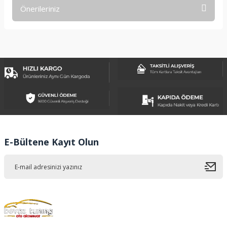
Önerileriniz
Yorum Yaz
Bu ürünün fiyat bilgisi, resim, ürün açıklamalarında ve diğer
konularda yetersiz gördüğünüz noktaları öneri formunu
kullanarak tarafımıza iletebilirsiniz.
Görüş ve önerileriniz için teşekkür ederiz.
Ürün resmi kalitesiz, bozuk veya görüntülenemiyor.
Ürün açıklamasında eksik bilgiler bulunuyor.
Ürün bilgilerinde hatalar bulunuyor.
Ürün fiyatı diğer sitelerden daha pahalı.
E-Bültene Kayıt Olun
Bu ürüne benzer farklı alternatifler olmalı.
Gönder