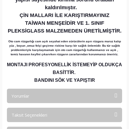
kaldırılmıştır.
ÇİN MALLARI İLE KARIŞTIRMAYINIZ
TAİWAN MENŞEİDİR VE 1. SINIF
PLEKSİGLASS MALZEMEDEN ÜRETİLMİŞTİR.
Oto cam rüzgarlığı cam açık seyahat eden sürücülerin aşırı rüzgara maruz kalıp
yüz , boyun ,omuz felçi geçirme riskine karşı bir sağlık önlemidir. Bu tür sağlık
problemleriyle karşılaşmamak için oto cam rüzgarlığı kullanmanızı ve açık ,
temiz havanın keyfini çıkarırken rüzgarın zararlarından korunmanızı öneririz.
MONTAJI PROFESYONELLİK İSTEMEYİP OLDUKÇA
BASİTTİR.
BANDINI SÖK VE YAPIŞTIR
Yorumlar
Taksit Seçenekleri
Bu ürüne ilk yorumu siz yapın!