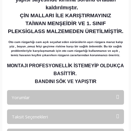
kaldırılmıştır.
ÇİN MALLARI İLE KARIŞTIRMAYINIZ
TAİWAN MENŞEİDİR VE 1. SINIF
PLEKSİGLASS MALZEMEDEN ÜRETİLMİŞTİR.
Oto cam rüzgarlığı cam açık seyahat eden sürücülerin aşırı rüzgara maruz kalıp
yüz , boyun ,omuz felçi geçirme riskine karşı bir sağlık önlemidir. Bu tür sağlık
problemleriyle karşılaşmamak için oto cam rüzgarlığı kullanmanızı ve açık ,
temiz havanın keyfini çıkarırken rüzgarın zararlarından korunmanızı öneririz.
MONTAJI PROFESYONELLİK İSTEMEYİP OLDUKÇA
BASİTTİR.
BANDINI SÖK VE YAPIŞTIR
Yorumlar
Taksit Seçenekleri
Bu ürüne ilk yorumu siz yapın!