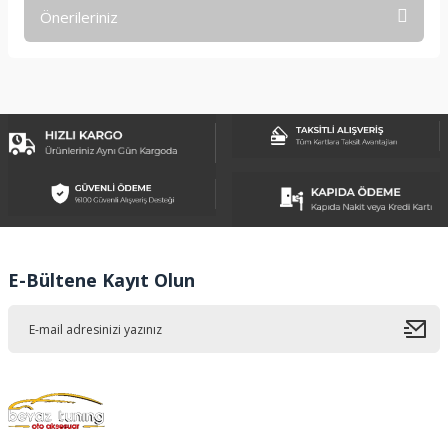
Önerileriniz
Yorum Yaz
Bu ürünün fiyat bilgisi, resim, ürün açıklamalarında ve diğer
konularda yetersiz gördüğünüz noktaları öneri formunu
kullanarak tarafımıza iletebilirsiniz.
Görüş ve önerileriniz için teşekkür ederiz.
Ürün resmi kalitesiz, bozuk veya görüntülenemiyor.
Ürün açıklamasında eksik bilgiler bulunuyor.
Ürün bilgilerinde hatalar bulunuyor.
Ürün fiyatı diğer sitelerden daha pahalı.
E-Bültene Kayıt Olun
Bu ürüne benzer farklı alternatifler olmalı.
Gönder