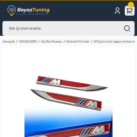
Anasayfa
ÜRÜNE GÖRE
Dış Oto Akseuar
Muhtelif Ürünler
M3 Çamurluk Logosu Arması Kı