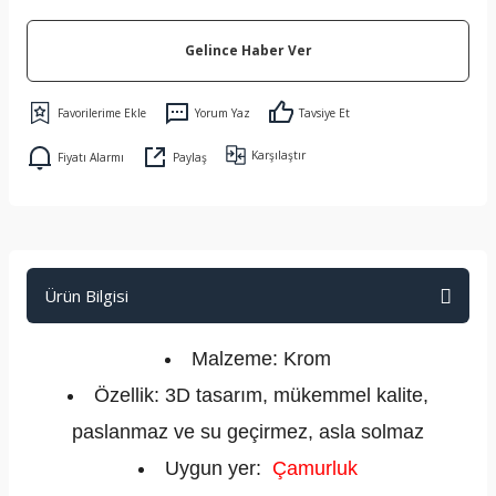
Gelince Haber Ver
Yorum Yaz
Tavsiye Et
Karşılaştır
Fiyatı Alarmı
Paylaş
Ürün Bilgisi
Malzeme: Krom
Özellik: 3D tasarım, mükemmel kalite,
paslanmaz ve su geçirmez, asla solmaz
Uygun yer:
Çamurluk