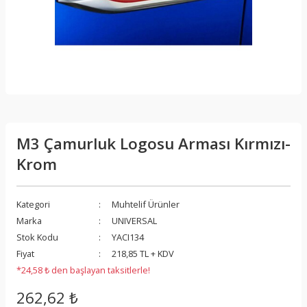
M3 Çamurluk Logosu Arması Kırmızı-
Krom
Kategori
Muhtelif Ürünler
Marka
UNIVERSAL
Stok Kodu
YACI134
Fiyat
218,85 TL + KDV
*24,58 ₺ den başlayan taksitlerle!
262,62 ₺