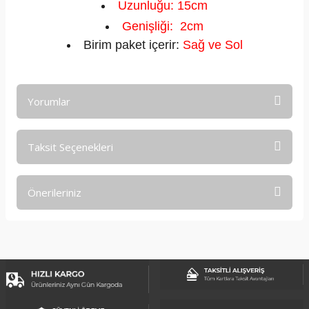
Uzunluğu: 15cm
Genişliği: 2cm
Birim paket içerir:
Sağ ve Sol
Yorumlar
Taksit Seçenekleri
Bu ürüne ilk yorumu siz yapın!
Önerileriniz
Yorum Yaz
Bu ürünün fiyat bilgisi, resim, ürün açıklamalarında ve diğer
konularda yetersiz gördüğünüz noktaları öneri formunu
kullanarak tarafımıza iletebilirsiniz.
Görüş ve önerileriniz için teşekkür ederiz.
Ürün resmi kalitesiz, bozuk veya görüntülenemiyor.